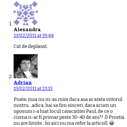
Alexandra
13/02/2011 at 19:44
Cat de deplasat.
Adrian
13/02/2011 at 21:13
Poate, insa nu m-as mira daca asa ar arata viitorul
nostru…adica, hai sa fim sinceri, daca acum un
oposum i-a luat locul caracatitei Paul, de ce o
cizma n-ar fi primar peste 30-40 de ani?? :)) Prostia
nu are limite…(si aici nu ma refer la articol). 😀