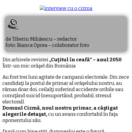
de Tiberiu Mihăescu – redactor
foto: Bianca Oprea – colaborator foto
Din arhivele revistei
„Cuţitul în ceafă“ – anul 2050
Într-un mic orăşel din România
Au fost trei luni agitate de campanii electorale. Din zece
candidaţi la postul de primar al orăşelului nostru, au
rămas doar doi, ceilalţi suferind accidente oribile sau
comiţând suicid (nesuportând, probabil, stresul
electoral).
Domnul Cizmă, noul nostru primar, a câştigat
alegerile detaşat,
cu un avans confortabil în faţa
oponentului său.
După cum bine ştiţi, dumnealui este o figură