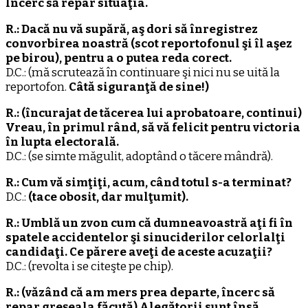
Încerc să repar situaţia.
R.: Dacă nu vă supără, aş dori să înregistrez
convorbirea noastră (scot reportofonul şi îl aşez
pe birou), pentru a o putea reda corect.
D.C.: (mă scrutează în continuare şi nici nu se uită la
reportofon.
Câtă siguranţă de sine!)
R.: (încurajat de tăcerea lui aprobatoare, continui)
Vreau, în primul rând, să vă felicit pentru victoria
în lupta electorală.
D.C.: (se simte măgulit, adoptând o tăcere mândră).
R.: Cum vă simţiţi, acum, când totul s-a terminat?
D.C.:
(tace obosit, dar mulţumit).
R.: Umblă un zvon cum că dumneavoastră aţi fi în
spatele accidentelor şi sinuciderilor celorlalţi
candidaţi. Ce părere aveţi de aceste acuzaţii?
D.C.: (revolta i se citeşte pe chip).
R.: (văzând că am mers prea departe, încerc să
repar greşeala făcută) Alegătorii sunt însă