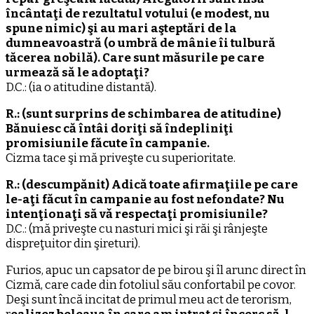
încântaţi de rezultatul votului (e modest, nu
spune nimic) şi au mari aşteptări de la
dumneavoastră (o umbră de mânie îi tulbură
tăcerea nobilă). Care sunt măsurile pe care
urmează să le adoptaţi?
D.C.: (ia o atitudine distantă).
R.: (sunt surprins de schimbarea de atitudine)
Bănuiesc că întâi doriţi să îndepliniţi
promisiunile făcute în campanie.
Cizma tace şi mă priveşte cu superioritate.
R.: (descumpănit) Adică toate afirmaţiile pe care
le-aţi făcut în campanie au fost nefondate? Nu
intenţionaţi să vǎ respectaţi promisiunile?
D.C.: (mă priveşte cu nasturi mici şi răi şi rânjeşte
dispreţuitor din şireturi).
Furios, apuc un capsator de pe birou şi îl arunc direct în
Cizmǎ, care cade din fotoliul său confortabil pe covor.
Deşi sunt încă incitat de primul meu act de terorism,