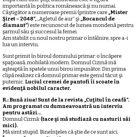
importantă în politica românească şi nu numai.
Câştigător a numeroase premii (printre care
„Mister
Şiret – 2048“,
„Agletul de aur“ şi
„Bocancul de
diamant“
) este recunoscut de lumea mondenă pentru
şarmul său şi succesul la femei.
Am stabilit cu noul nostru primar o întâlnire, spre a-i
lua un interviu.
Sunt primit în biroul domnului primar: o încăpere
spaţioasă, mobilată modern. Domnul Cizmă mă
aşteaptă în spatele unui birou impunător. Din prima
clipă realizez că domnul primar este genul tăcut şi
puternic.
Luciul cremei de pantofi îi scoate în
evidenţă nobilul caracter.
R.: Bună ziua! Sunt de la revista „Cuţitul în ceafă“.
Am programat cu dumneavoastră un interviu
pentru astăzi…
Domnul Cizmă:
(tace şi mă studiază cu nasturii săi
mici).
Mă simt stupid. Bineînţeles că ştie de ce sunt aici.