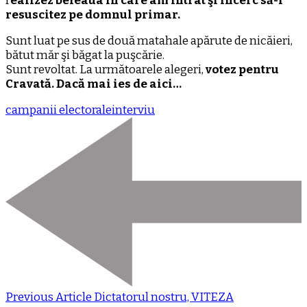
r
ealizez beleaua în care am intrat şi încerc să-l
resuscitez pe domnul primar.
Sunt luat pe sus de două matahale apărute de nicăieri,
bătut măr şi băgat la puşcărie.
Sunt revoltat. La următoarele alegeri,
votez pentru
Cravată. Dacă mai ies de aici…
campanii electorale
interviu
Previous Article
Dictatorul nostru, VITEZA