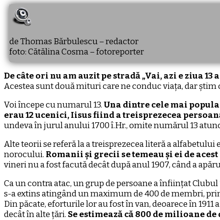
si
pisica
neagra
de Thomas Bărbulescu – redactor
foto: Cătălina Cosma – fotoreporter
De câte ori nu am auzit pe stradă „Vai, azi e ziua 13
Acestea sunt două mituri care ne conduc viața, dar știm
Voi începe cu numarul 13.
Una dintre cele mai popula
erau 12 ucenici, Iisus fiind a treisprezecea persoan
undeva în jurul anului 1700 î.Hr., omite numărul 13 atun
Alte teorii se referă la a treisprezecea literă a alfabetulu
norocului.
Romanii și grecii se temeau și ei de acest n
vineri nu a fost facută decât după anul 1907, când a apărut
Ca un contra atac, un grup de persoane a înființat Clubul 
s-a extins atingând un maximum de 400 de membri, printr
Din păcate, eforturile lor au fost în van, deoarece în 191
decât în alte țări.
Se estimează că 800 de milioane de do