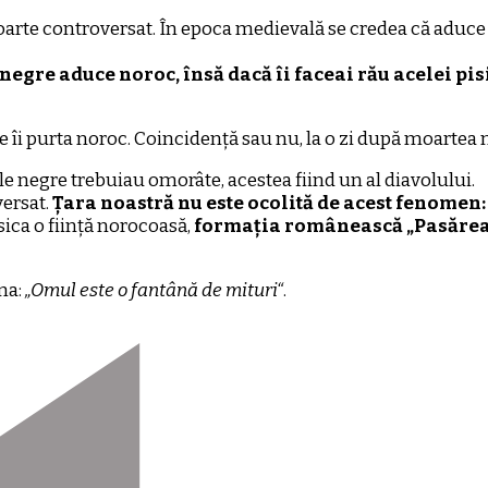
oarte controversat. În epoca medievală se credea că aduce 
negre aduce noroc, însă dacă îi faceai rău acelei pisi
re îi purta noroc. Coincidență sau nu, la o zi după moartea
ile negre trebuiau omorâte, acestea fiind un al diavolului.
versat.
Țara noastră nu este ocolită de acest fenomen:
isica o ființă norocoasă,
formația românească „Pasărea
rma:
„Omul este o fantână de mituri“
.