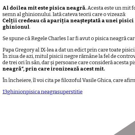
Al doilea mit este pisica neagră.
Acesta este un mit f
semn al ghinionului. Iată cateva teorii care o vizează:
Celții credeau că apariția neașteptată a unei pisici 
ghinionul
.
Se spune că Regele Charles I ar fi avut o pisica neagră ca
Papa Gregory al IX-lea a dat un edict prin care toate pisic
În ziua de azi, mitul pisicii negre rămâne la fel de contro
de trei ori în sân, dar și persoane care consideră acesta p
neagră“, prin care ironizează acest mit.
În încheiere, îl voi cita pe filozoful Vasile Ghica, care afi
13
ghinion
pisica neagra
superstitie