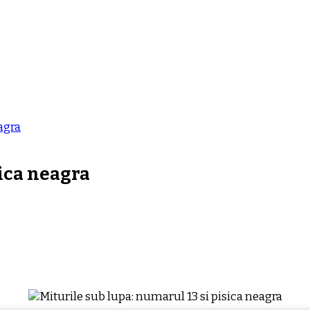
agra
sica neagra