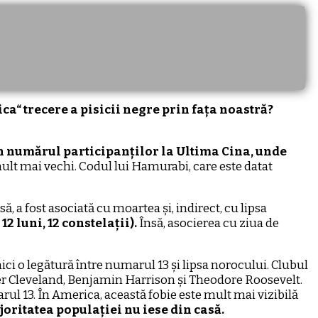
fica“ trecere a pisicii negre prin fața noastră?
in numărul participanților la Ultima Cina, unde
i mult mai vechi. Codul lui Hamurabi, care este datat
ă, a fost asociată cu moartea și, indirect, cu lipsa
12 luni, 12 constelații).
Însă, asocierea cu ziua de
ici o legătură între numarul 13 și lipsa norocului. Clubul
er Cleveland, Benjamin Harrison și Theodore Roosevelt.
arul 13. În America, această fobie este mult mai vizibilă
ajoritatea populației nu iese din casă.