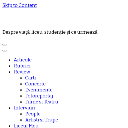
Skip to Content
Despre viață, liceu, studenție și ce urmează
Articole
Rubrici
Review
Carti
Concerte
Evenimente
Fotoreportaj
Filme si Teatru
Interviuri
People
Artisti si Trupe
Liceul Meu