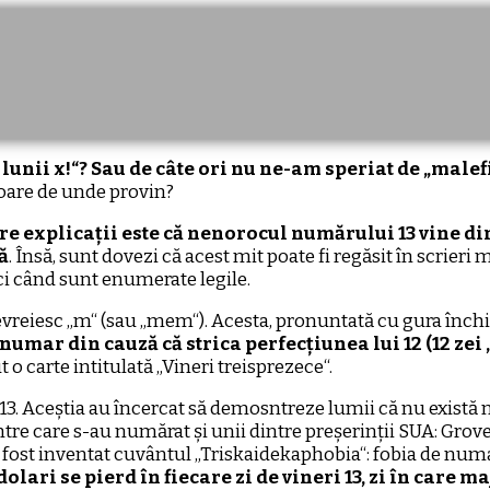
 a lunii x!“? Sau de câte ori nu ne-am speriat de „male
 oare de unde provin?
re explicații este că nenorocul numărului 13 vine d
ă
. Însă, sunt dovezi că acest mit poate fi regăsit în scrier
ci când sunt enumerate legile.
i evreiesc „m“ (sau „mem“). Acesta, pronuntată cu gura închis
umar din cauză că strica perfecțiunea lui 12 (12 zei , 
 o carte intitulată „Vineri treisprezece“.
13. Aceștia au încercat să demosntreze lumii că nu există n
e care s-au numărat și unii dintre preșerinții SUA: Grov
1 a fost inventat cuvântul „Triskaidekaphobia“: fobia de num
lari se pierd în fiecare zi de vineri 13, zi în care m