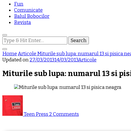
Fun
Comunicate
Balul Bobocilor
Revista
Looking
for
Something?
Home
Articole
Miturile sub lupa: numarul 13 si pisica ne
Updated on
27/03/2013
14/03/2013
Articole
Miturile sub lupa: numarul 13 si pi
on
Miturile
sub
Teen Press
2 Comments
lupa:
numarul
13