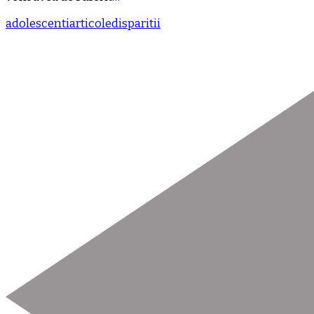
adolescenti
articole
disparitii