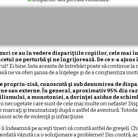
zuri ce au în vedere dispariţiile copiilor, cele mai în
etul ne perturbă şi ne îngrijorează. De ce s-a ajuns 
rul? Ei bine, lista aceasta de întrebări poate să continue l
oasă ne va oferi şansa de a înţelege şi de a conştientiza mo
ie propriu-zisă, cunoscută şi sub denumirea de dispar
ne sau externe. În general, aproximativ 95% din cazur
ilismului, a monotoniei, a dorinţei asidue de schimb
i necugetate care sunt de cele mai multe ori nefaste! Dispăr
rcaţi şi traumatizaţi după o astfel de aventură. Totodată, a
unor acte de violenţă şi infracţiune.
îi îndeamnă pe aceşti tineri să comită astfel de greşeli. Ch
vreodată văzută ca o soluţionare a problemei! Din contră, a