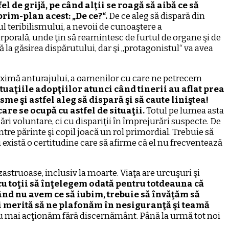
el de grijă, pe când alţii se roagă să aibă ce să
prim-plan acest: „De ce?“.
De ce aleg să dispară din
l teribilismului, a nevoii de cunoaştere a
corporală, unde ţin să reamintesc de furtul de organe şi de
 la găsirea dispărutului, dar şi „protagonistul“ va avea
e maximă anturajului, a oamenilor cu care ne petrecem
uaţiile adopţiilor atunci când tinerii au aflat prea
me şi astfel aleg să dispară şi să caute liniştea!
re se ocupă cu astfel de situaţii.
Totul pe lumea asta
i voluntare, ci cu dispariţii în împrejurări suspecte. De
tre părinte şi copil joacă un rol primordial. Trebuie să
 există o certitudine care să afirme că el nu frecventează
astruoase, inclusiv la moarte. Viaţa are urcuşuri şi
cu toţii să înţelegem odată pentru totdeauna că
ând nu avem ce să iubim, trebuie să învăţăm să
i merită să ne plafonăm în nesiguranţă şi teamă
 nu mai acţionăm fără discernământ. Până la urmă tot noi