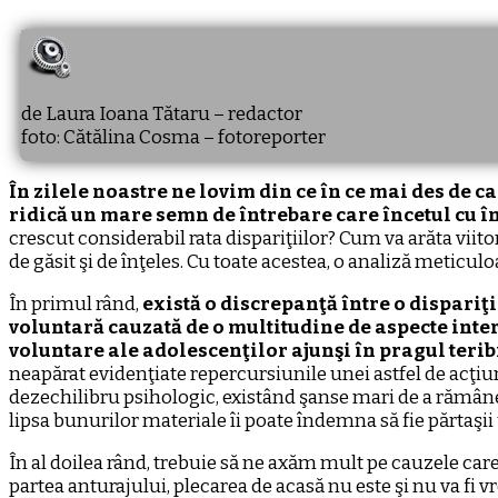
de Laura Ioana Tătaru – redactor
foto: Cătălina Cosma – fotoreporter
În zilele noastre ne lovim din ce în ce mai des de ca
ridică un mare semn de întrebare care încetul cu înc
crescut considerabil rata dispariţiilor? Cum va arăta viito
de găsit şi de înţeles. Cu toate acestea, o analiză meticul
În primul rând,
există o discrepanţă între o dispariţ
voluntară cauzată de o multitudine de aspecte inter
voluntare ale adolescenţilor ajunşi în pragul terib
neapărat evidenţiate repercursiunile unei astfel de acţiun
dezechilibru psihologic, existând şanse mari de a rămâne ma
lipsa bunurilor materiale îi poate îndemna să fie părtaşii 
În al doilea rând, trebuie să ne axăm mult pe cauzele care 
partea anturajului, plecarea de acasă nu este şi nu va fi 