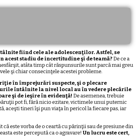
tâlnite fiind cele ale adolescenţilor. Astfel, se
în acest stadiu de incertitudine şi de teamă?
De ce a
a nesfârşit, atâta timp cât răspunsurile sunt parcă mai greu
tivele şi chiar consecinţele acestei probleme.
iţie în împrejurări suspecte, şi o plecare
ile întâlnite la nivel local au în vedere plecările
are şi de ieşire în evidenţă!
De asemenea, trebuie
uţii pot fi, fără nicio ezitare, victimele unui puternic
ceşti tineri îşi pun viaţa în pericol la fiecare pas, iar
it că este vorba de o ceartă cu părinţii sau de presiune din
ceasta este percepută ca o agravare!
Un lucru este cert,