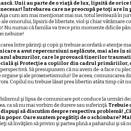
că. Unii au parte de o viaţă de lux, lipsită de orice f
 necesar! Întrebarea care ne preocupă pe toţi are în 
. Aşa cum am mai menţionat mai sus, totul levitează în juru
ale omorului, lipsirii de libertate, viol şi chiar vătămare 
an! Nu numai că familia va trece prin momente dificile până
idei nebune!
nicarea între părinţi şi copii şi trebuie acordată o atenţi
icare a avut repercursiuni neplăcute, mai ales în sit
 cazul abuzurilor, care le provoacă tinerilor traumatis
ală şi Protecţie a copiilor din cadrul primăriilor, ca
ă perspectivă. Să presupunem că nu avem de-a face cu plecăr
 de organe şi ale proxenetismului! De aceea, comunicarea din
a. Copilul nu trebuie lăsat prea libertin atâta timp cât nu
ribilismul şi lipsa de comunicare pot conduce la urmări dez
rea, ca să nu mai vorbim de durere sau suferinţă.
Trebuie 
m dispuşi să discutăm despre respectiva problemă! „C
din popor. Oare suntem pregătiţi de o schimbare? Ma
eţi să învăţăm să privim şi partea plină a paharului şi să