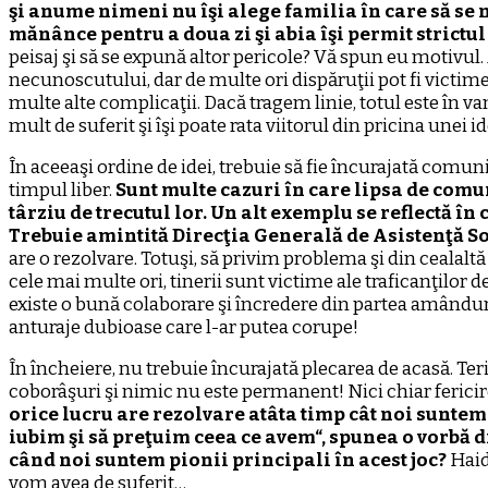
şi anume nimeni nu îşi alege familia în care să se nas
mănânce pentru a doua zi şi abia îşi permit strictul
peisaj şi să se expună altor pericole? Vă spun eu motivul
necunoscutului, dar de multe ori dispăruţii pot fi victime 
multe alte complicaţii. Dacă tragem linie, totul este în v
mult de suferit şi îşi poate rata viitorul din pricina unei 
În aceeaşi ordine de idei, trebuie să fie încurajată comu
timpul liber.
Sunt multe cazuri în care lipsa de comun
târziu de trecutul lor. Un alt exemplu se reflectă în
Trebuie amintită Direcţia Generală de Asistenţă Soci
are o rezolvare. Totuşi, să privim problema şi din cealalt
cele mai multe ori, tinerii sunt victime ale traficanţilor
existe o bună colaborare şi încredere din partea amânduror
anturaje dubioase care l-ar putea corupe!
În încheiere, nu trebuie încurajată plecarea de acasă. Te
coborâşuri şi nimic nu este permanent! Nici chiar ferici
orice lucru are rezolvare atâta timp cât noi sunte
iubim şi să preţuim ceea ce avem“, spunea o vorbă 
când noi suntem pionii principali în acest joc?
Haid
vom avea de suferit…