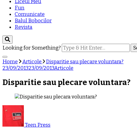
Liceul Meu
Fun
Comunicate
Balul Bobocilor
Revista
Looking for Something?
Home
Articole
Disparitie sau plecare voluntara?
23/09/2013
23/09/2013
Articole
Disparitie sau plecare voluntara?
Teen Press