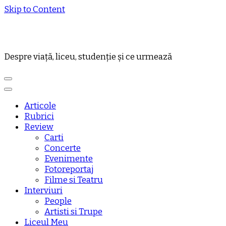
Skip to Content
Despre viață, liceu, studenție și ce urmează
Articole
Rubrici
Review
Carti
Concerte
Evenimente
Fotoreportaj
Filme si Teatru
Interviuri
People
Artisti si Trupe
Liceul Meu