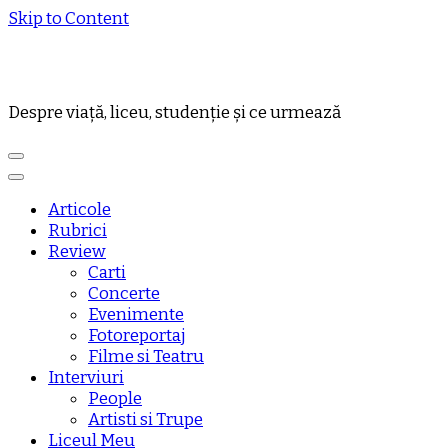
Skip to Content
Despre viață, liceu, studenție și ce urmează
Articole
Rubrici
Review
Carti
Concerte
Evenimente
Fotoreportaj
Filme si Teatru
Interviuri
People
Artisti si Trupe
Liceul Meu