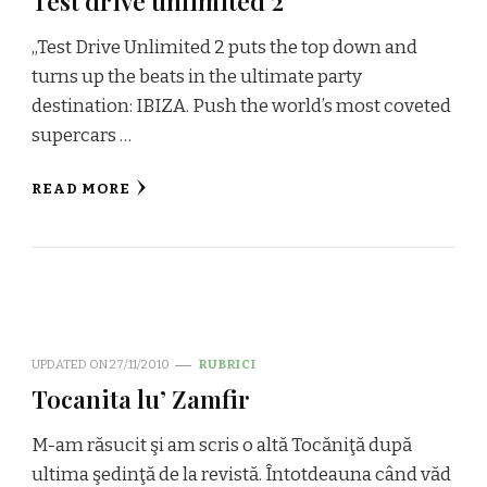
Test drive unlimited 2
„Test Drive Unlimited 2 puts the top down and
turns up the beats in the ultimate party
destination: IBIZA. Push the world’s most coveted
supercars …
READ MORE
UPDATED ON
27/11/2010
RUBRICI
Tocanita lu’ Zamfir
M-am răsucit şi am scris o altă Tocăniţă după
ultima şedinţă de la revistă. Întotdeauna când văd