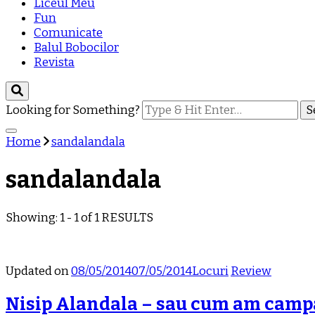
Liceul Meu
Fun
Comunicate
Balul Bobocilor
Revista
Looking for Something?
Home
sandalandala
sandalandala
Showing: 1 - 1 of 1 RESULTS
Updated on
08/05/2014
07/05/2014
Locuri
Review
Nisip Alandala – sau cum am camp