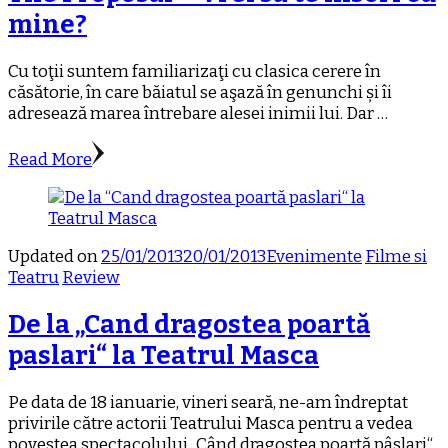
mine?
Cu toţii suntem familiarizaţi cu clasica cerere în
căsătorie, în care băiatul se aşază în genunchi și îi
adresează marea întrebare alesei inimii lui. Dar …
Read More
Updated on
25/01/2013
20/01/2013
Evenimente
Filme si
Teatru
Review
De la „Cand dragostea poartă
paslari“ la Teatrul Masca
Pe data de 18 ianuarie, vineri seară, ne-am îndreptat
privirile către actorii Teatrului Masca pentru a vedea
povestea spectacolului „Când dragostea poartă pâslari“