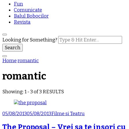
Fun
Comunicate
Balul Bobocilor
Revista
Looking for Something?
Home
romantic
romantic
Showing: 1 - 3 of 3 RESULTS
05/08/2013
05/08/2013
Filme si Teatru
The Proposal – Vrei sa te insori cu