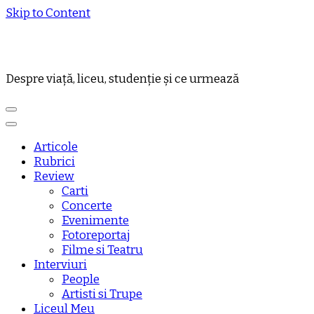
Skip to Content
Despre viață, liceu, studenție și ce urmează
Articole
Rubrici
Review
Carti
Concerte
Evenimente
Fotoreportaj
Filme si Teatru
Interviuri
People
Artisti si Trupe
Liceul Meu