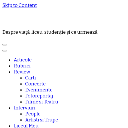
Skip to Content
Despre viață, liceu, studenție și ce urmează
Articole
Rubrici
Review
Carti
Concerte
Evenimente
Fotoreportaj
Filme si Teatru
Interviuri
People
Artisti si Trupe
Liceul Meu