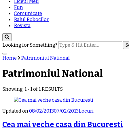
Liceul Meu
Fun
Comunicate
Balul Bobocilor
Revista
Looking for Something?
Home
Patrimoniul National
Patrimoniul National
Showing: 1 - 1 of 1 RESULTS
Updated on
08/02/2013
07/02/2013
Locuri
Cea mai veche casa din Bucuresti