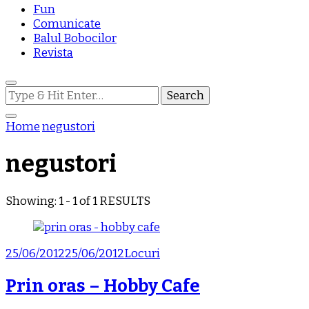
Fun
Comunicate
Balul Bobocilor
Revista
Looking
for
Something?
Home
negustori
negustori
Showing: 1 - 1 of 1 RESULTS
25/06/2012
25/06/2012
Locuri
Prin oras – Hobby Cafe