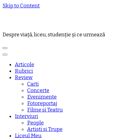
Skip to Content
Despre viață, liceu, studenție și ce urmează
Articole
Rubrici
Review
Carti
Concerte
Evenimente
Fotoreportaj
Filme si Teatru
Interviuri
People
Artisti si Trupe
Liceul Meu