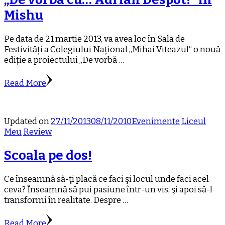
Mishu
Pe data de 21 martie 2013, va avea loc în Sala de
Festivități a Colegiului Național „Mihai Viteazul“ o nouă
ediție a proiectului „De vorbă …
Read More
Updated on
27/11/2013
08/11/2010
Evenimente
Liceul
Meu
Review
Scoala pe dos!
Ce înseamnă să-ţi placă ce faci şi locul unde faci acel
ceva? Înseamnă să pui pasiune într-un vis, şi apoi să-l
transformi în realitate. Despre …
Read More