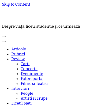
Skip to Content
Despre viață, liceu, studenție și ce urmează
Articole
Rubrici
Review
Carti
Concerte
Evenimente
Fotoreportaj
Filme si Teatru
Interviuri
People
Artisti si Trupe
Liceul Meu