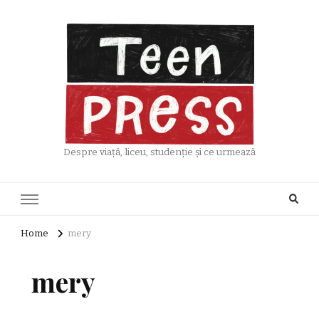
Despre viață, liceu, studenție și ce urmează
Home
mery
mery