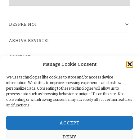
timpului
DESPRE NOI
ARHIVA REVISTEI
CONTACT
Manage Cookie Consent
We use technologies like cookies to store and/or access device
PRIVACY POLICY
information. We do this to improve browsing experience and to show
personalized ads. Consenting to these technologies will allow us to
process data such as browsing behavior or unique IDs on this site. Not
TERMS
consenting or withdrawing consent, may adversely affect certain features
and functions.
COOKIE POLICY (EU)
ACCEPT
DENY