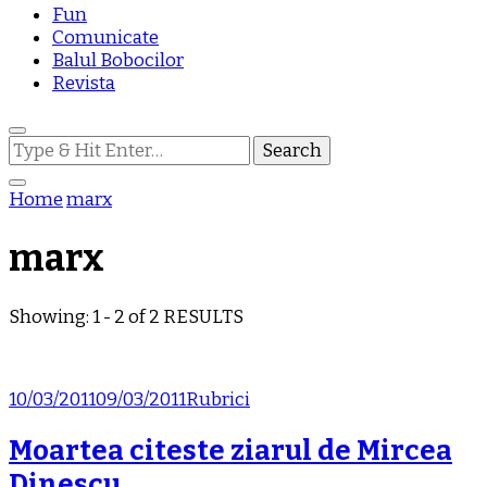
Fun
Comunicate
Balul Bobocilor
Revista
Looking
for
Something?
Home
marx
marx
Showing: 1 - 2 of 2 RESULTS
10/03/2011
09/03/2011
Rubrici
Moartea citeste ziarul de Mircea
Dinescu