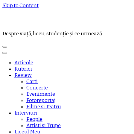
Skip to Content
Despre viață, liceu, studenție și ce urmează
Articole
Rubrici
Review
Carti
Concerte
Evenimente
Fotoreportaj
Filme si Teatru
Interviuri
People
Artisti si Trupe
Liceul Meu