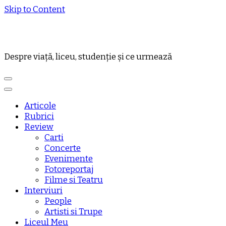
Skip to Content
Despre viață, liceu, studenție și ce urmează
Articole
Rubrici
Review
Carti
Concerte
Evenimente
Fotoreportaj
Filme si Teatru
Interviuri
People
Artisti si Trupe
Liceul Meu