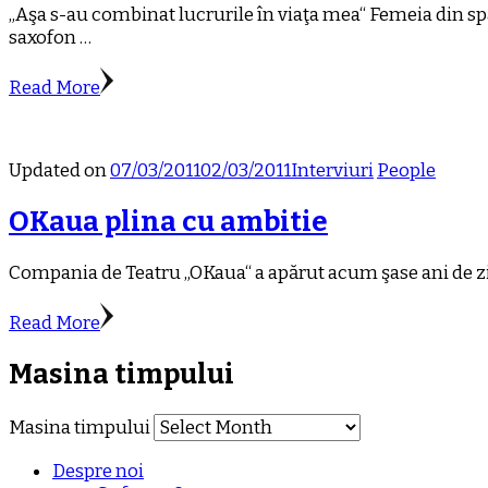
„Aşa s-au combinat lucrurile în viaţa mea“ Femeia din spa
saxofon …
Read More
Updated on
07/03/2011
02/03/2011
Interviuri
People
OKaua plina cu ambitie
Compania de Teatru „OKaua“ a apărut acum şase ani de zile 
Read More
Masina timpului
Masina timpului
Despre noi