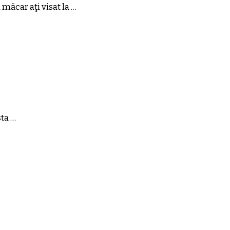
măcar aţi visat la …
sta …