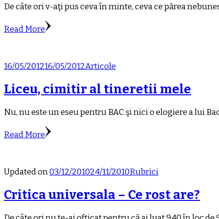
De câte ori v-aţi pus ceva în minte, ceva ce părea nebunes
Read More
16/05/2012
16/05/2012
Articole
Liceu, cimitir al tineretii mele
Nu, nu este un eseu pentru BAC şi nici o elogiere a lui B
Read More
Updated on
03/12/2010
24/11/2010
Rubrici
Critica universala – Ce rost are?
De câte ori nu te-ai ofticat pentru că ai luat 9.40 în loc de 