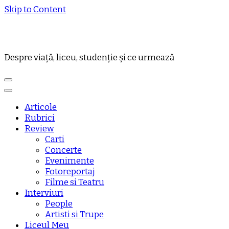
Skip to Content
Despre viață, liceu, studenție și ce urmează
Articole
Rubrici
Review
Carti
Concerte
Evenimente
Fotoreportaj
Filme si Teatru
Interviuri
People
Artisti si Trupe
Liceul Meu