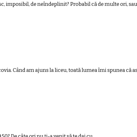
c, imposibil, de neîndeplinit? Probabil că de multe ori, sau 
acovia. Când am ajuns la liceu, toată lumea îmi spunea că a
9.50? De câte ori nu ţi-a venit să te dai cu …