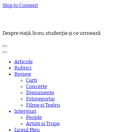
Skip to Content
Despre viață, liceu, studenție și ce urmează
Articole
Rubrici
Review
Carti
Concerte
Evenimente
Fotoreportaj
Filme si Teatru
Interviuri
People
Artisti si Trupe
Liceul Meu