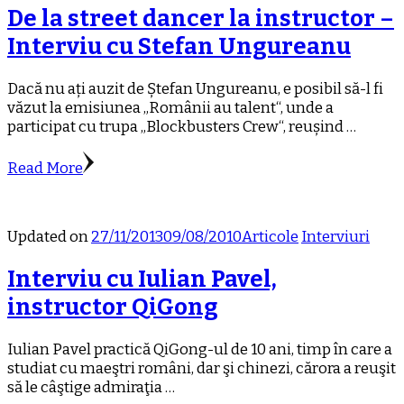
De la street dancer la instructor –
Interviu cu Stefan Ungureanu
Dacă nu ați auzit de Ștefan Ungureanu, e posibil să-l fi
văzut la emisiunea „Românii au talent“, unde a
participat cu trupa „Blockbusters Crew“, reușind …
Read More
Updated on
27/11/2013
09/08/2010
Articole
Interviuri
Interviu cu Iulian Pavel,
instructor QiGong
Iulian Pavel practică QiGong-ul de 10 ani, timp în care a
studiat cu maeştri români, dar şi chinezi, cărora a reuşit
să le câştige admiraţia …