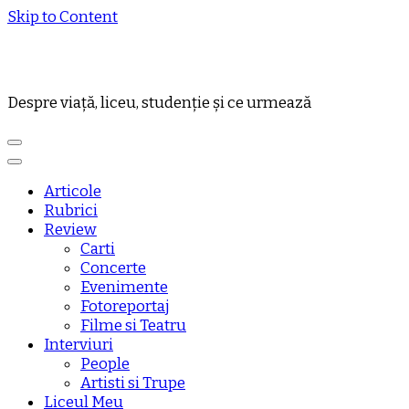
Skip to Content
Despre viață, liceu, studenție și ce urmează
Articole
Rubrici
Review
Carti
Concerte
Evenimente
Fotoreportaj
Filme si Teatru
Interviuri
People
Artisti si Trupe
Liceul Meu