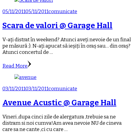
05/11/2011
05/11/2011
comunicate
Scara de valori @ Garage Hall
V-ați distrat în weekend? Atunci aveți nevoie de un final
pe măsură :). N-ați apucat să ieșiți în oraș sau… din oraș?
Atunci concertul de …
Read More
03/11/2011
03/11/2011
comunicate
Avenue Acustic @ Garage Hall
Vineri ,dupa cinci zile de alergatura ,trebuie sa ne
distram si noi cumva!Am avea nevoie NU de cineva
care sa ne cante ,ci cu care …