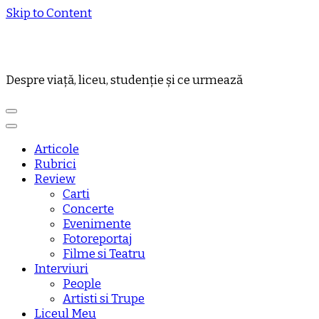
Skip to Content
Despre viață, liceu, studenție și ce urmează
Articole
Rubrici
Review
Carti
Concerte
Evenimente
Fotoreportaj
Filme si Teatru
Interviuri
People
Artisti si Trupe
Liceul Meu