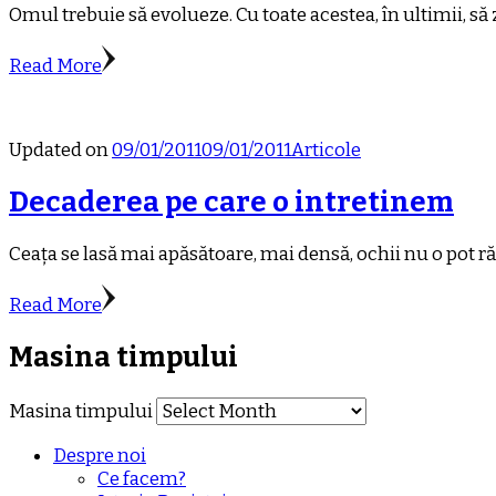
Omul trebuie să evolueze. Cu toate acestea, în ultimii, să
Read More
Updated on
09/01/2011
09/01/2011
Articole
Decaderea pe care o intretinem
Ceața se lasă mai apăsătoare, mai densă, ochii nu o pot răz
Read More
Masina timpului
Masina timpului
Despre noi
Ce facem?