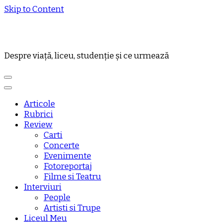
Skip to Content
Despre viață, liceu, studenție și ce urmează
Articole
Rubrici
Review
Carti
Concerte
Evenimente
Fotoreportaj
Filme si Teatru
Interviuri
People
Artisti si Trupe
Liceul Meu