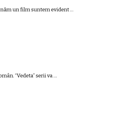
izionăm un film suntem evident …
omân. “Vedeta” serii va …