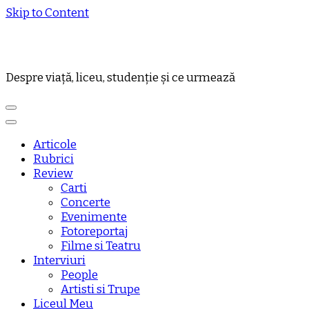
Skip to Content
Despre viață, liceu, studenție și ce urmează
Articole
Rubrici
Review
Carti
Concerte
Evenimente
Fotoreportaj
Filme si Teatru
Interviuri
People
Artisti si Trupe
Liceul Meu