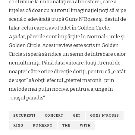
contribuie la îmbunătăţirea atmosferei, care a
înţeles că doar cu ajutorul imaginaţiei poţi să ai pe
scenă o adevărată trupă Guns N’Roses şi, destul de
hilar, celui care a avut bilet în Golden Circle.
Aşadar, părerile sunt împărţite în Normal Circle şi
Golden Circle. Acest review este scris în Golden
Circle şi speră să ridice un semn de întrebare celor
nemultumiţi. Până data viitoare, luaţi „trenul de
noapte“ către orice direcţie doriţi, pentru că „e atât
de uşor“ să obţii efectul „pietrei maronii“ prin
metode mai puţin nocive, pentru a ajunge în
„oraşul paradis“.
BUCURESTI
CONCERT
GET
GUNS N'ROSES
RING
ROMEXPO
THE
WITH