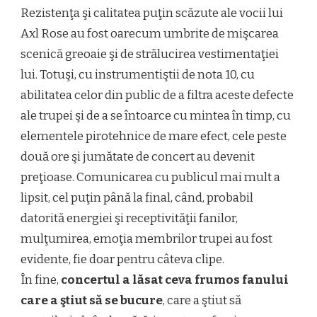
Rezistenţa şi calitatea puţin scăzute ale vocii lui
Axl Rose au fost oarecum umbrite de mişcarea
scenică greoaie şi de strălucirea vestimentaţiei
lui. Totuşi, cu instrumentiştii de nota 10, cu
abilitatea celor din public de a filtra aceste defecte
ale trupei şi de a se întoarce cu mintea în timp, cu
elementele pirotehnice de mare efect, cele peste
două ore şi jumătate de concert au devenit
preţioase. Comunicarea cu publicul mai mult a
lipsit, cel puţin până la final, când, probabil
datorită energiei şi receptivităţii fanilor,
mulţumirea, emoţia membrilor trupei au fost
evidente, fie doar pentru câteva clipe.
În fine,
concertul a lăsat ceva frumos fanului
care a ştiut să se bucure
, care a ştiut să