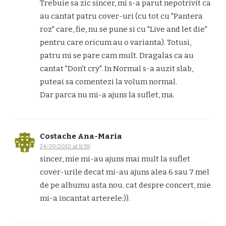
Trebuie sa zic sincer, mi s-a parut nepotrivit ca
au cantat patru cover-uri (cu tot cu "Pantera
roz" care, fie, nu se pune si cu "Live and let die"
pentru care oricum au o varianta). Totusi,
patru mi se pare cam mult. Dragalas ca au
cantat "Don't cry". In Normal s-a auzit slab,
puteai sa comentezi la volum normal.
Dar parca nu mi-a ajuns la suflet, ma.
Costache Ana-Maria
24/09/2010 at 11:59
sincer, mie mi-au ajuns mai mult la suflet
cover-urile decat mi-au ajuns alea 6 sau 7 mel
de pe albumu asta nou. cat despre concert, mie
mi-a incantat arterele:)).