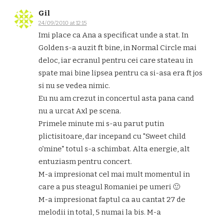
Gil
24/09/2010 at 12:15
Imi place ca Ana a specificat unde a stat. In
Golden s-a auzit ft bine, in Normal Circle mai
deloc, iar ecranul pentru cei care stateau in
spate mai bine lipsea pentru ca si-asa era ft jos
si nu se vedea nimic.
Eu nu am crezut in concertul asta pana cand
nu a urcat Axl pe scena.
Primele minute mi s-au parut putin
plictisitoare, dar incepand cu "Sweet child
o'mine" totul s-a schimbat. Alta energie, alt
entuziasm pentru concert.
M-a impresionat cel mai mult momentul in
care a pus steagul Romaniei pe umeri 🙂
M-a impresionat faptul ca au cantat 27 de
melodii in total, 5 numai la bis. M-a