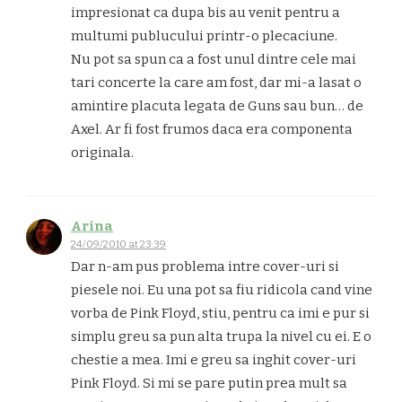
impresionat ca dupa bis au venit pentru a
multumi publucului printr-o plecaciune.
Nu pot sa spun ca a fost unul dintre cele mai
tari concerte la care am fost, dar mi-a lasat o
amintire placuta legata de Guns sau bun… de
Axel. Ar fi fost frumos daca era componenta
originala.
Arina
24/09/2010 at 23:39
Dar n-am pus problema intre cover-uri si
piesele noi. Eu una pot sa fiu ridicola cand vine
vorba de Pink Floyd, stiu, pentru ca imi e pur si
simplu greu sa pun alta trupa la nivel cu ei. E o
chestie a mea. Imi e greu sa inghit cover-uri
Pink Floyd. Si mi se pare putin prea mult sa