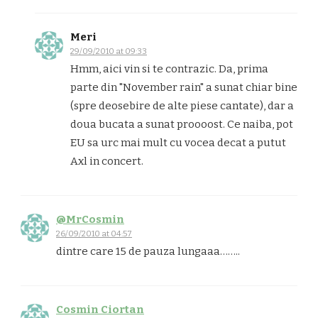
Meri
29/09/2010 at 09:33
Hmm, aici vin si te contrazic. Da, prima
parte din "November rain" a sunat chiar bine
(spre deosebire de alte piese cantate), dar a
doua bucata a sunat proooost. Ce naiba, pot
EU sa urc mai mult cu vocea decat a putut
Axl in concert.
@MrCosmin
26/09/2010 at 04:57
dintre care 15 de pauza lungaaa……..
Cosmin Ciortan