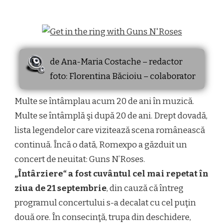
THE
RING
WITH
GUNS
N’ROSES
de Ana-Maria Costache – redactor
foto: Florentina Băcioiu – colaborator
Multe se întâmplau acum 20 de ani în muzică.
Multe se întâmplă şi după 20 de ani. Drept dovadă,
lista legendelor care vizitează scena românească
continuă. Încă o dată, Romexpo a găzduit un
concert de neuitat: Guns N’Roses.
„Întârziere“ a fost cuvântul cel mai repetat în
ziua de 21 septembrie
, din cauză că întreg
programul concertului s-a decalat cu cel puţin
două ore. În consecinţă, trupa din deschidere,