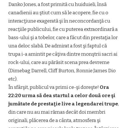
Danko Jones, a fost primită cu huiduieli, însă
canadienii au ştiut cum să le acopere, fie cu o
interacţiune exagerată şi în neconcordanţă cu
reacţiile publicului, fie cu puterea extraordinară a
bass-ului şi a tobelor, care a făcut din prestaţia lor
una deloc slabă. De admirat a fost şi faptul că
trupa i-a amintit pe câţiva dintre monştrii sacri ai
rock-ului, care au părăsit scena prea devreme
(Dimebag Darrell, Cliff Burton, Ronnie James Dio
etc).
În sfârşit, publicul va primi ce-şi doreşte!
Ora
22:20 urma să dea startul a celor două ore şi
jumătate de prestaţie live a legendarei trupe
,
din care nu au mai rămas decât doi membri
originali, plăcerea de a cânta, atmosfera şi