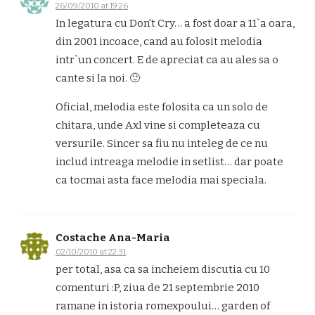
26/09/2010 at 19:26
In legatura cu Don't Cry… a fost doar a 11`a oara,
din 2001 incoace, cand au folosit melodia
intr`un concert. E de apreciat ca au ales sa o
cante si la noi. 🙂
Oficial, melodia este folosita ca un solo de
chitara, unde Axl vine si completeaza cu
versurile. Sincer sa fiu nu inteleg de ce nu
includ intreaga melodie in setlist… dar poate
ca tocmai asta face melodia mai speciala.
Costache Ana-Maria
02/10/2010 at 22:31
per total, asa ca sa incheiem discutia cu 10
comenturi :P, ziua de 21 septembrie 2010
ramane in istoria romexpoului… garden of