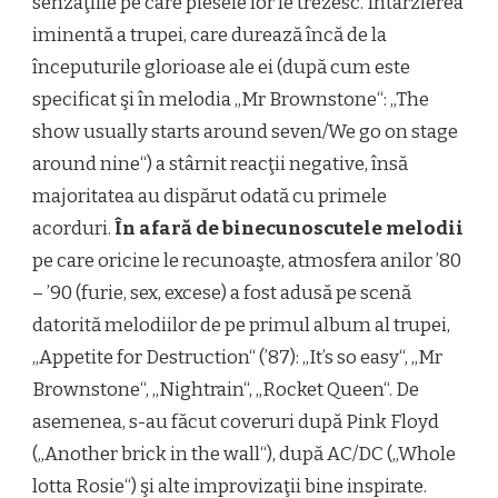
senzaţiile pe care piesele lor le trezesc. Întârzierea
iminentă a trupei, care durează încă de la
începuturile glorioase ale ei (după cum este
specificat şi în melodia „Mr Brownstone“: „The
show usually starts around seven/We go on stage
around nine“) a stârnit reacţii negative, însă
majoritatea au dispărut odată cu primele
acorduri.
În afară de binecunoscutele melodii
pe care oricine le recunoaşte, atmosfera anilor ’80
– ’90 (furie, sex, excese) a fost adusă pe scenă
datorită melodiilor de pe primul album al trupei,
„Appetite for Destruction“ (’87): „It’s so easy“, „Mr
Brownstone“, „Nightrain“, „Rocket Queen“. De
asemenea, s-au făcut coveruri după Pink Floyd
(„Another brick in the wall“), după AC/DC („Whole
lotta Rosie“) şi alte improvizaţii bine inspirate.