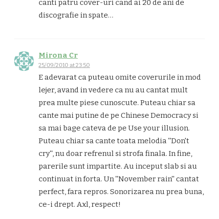
canti patru cover-uri cand ai 20 de ani de
discografie in spate…
Mirona Cr
25/09/2010 at 23:50
E adevarat ca puteau omite coverurile in mod
lejer, avand in vedere ca nu au cantat mult
prea multe piese cunoscute. Puteau chiar sa
cante mai putine de pe Chinese Democracy si
sa mai bage cateva de pe Use your illusion.
Puteau chiar sa cante toata melodia ''Don't
cry'', nu doar refrenul si strofa finala. In fine,
parerile sunt impartite. Au inceput slab si au
continuat in forta. Un ''November rain'' cantat
perfect, fara repros. Sonorizarea nu prea buna,
ce-i drept. Axl, respect!