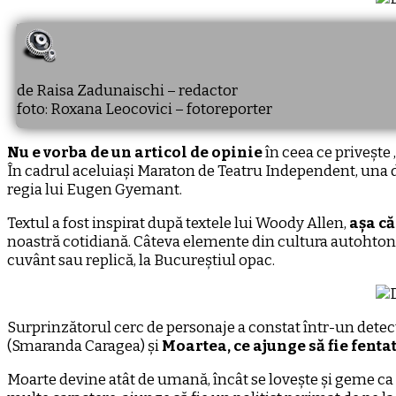
de Raisa Zadunaischi – redactor
foto: Roxana Leocovici – fotoreporter
Nu e vorba de un articol de opinie
în ceea ce privește 
În cadrul aceluiași Maraton de Teatru Independent, una d
regia lui Eugen Gyemant.
Textul a fost inspirat după textele lui Woody Allen,
așa că
noastră cotidiană. Câteva elemente din cultura autohtonă ș
cuvânt sau replică, la Bucureștiul opac.
Surprinzătorul cerc de personaje a constat într-un detec
(Smaranda Caragea) și
Moartea, ce ajunge să fie fenta
Moarte devine atât de umană, încât se lovește și geme ca