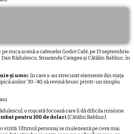
loc pe mica scenă a cafenelei Godot Café, pe 13 septembrie.
i: Dan Rădulescu, Smaranda Caragea și Cătălin Babliuc, în
onie și umo
r, în care s-au strecurat elemente din viața
pică anilor ’30-’40, să revină brusc printr-un simplu
dulescu), o roșcată focoasă care îi dă dificila misiune
Combat pentru 100 de dolari
(Cătălin Babliuc).
e o vizită. Ultimul personaj se mulezează pe ceva mai