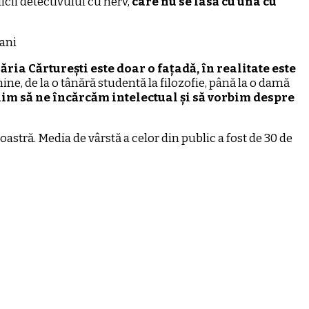
dicii detectivului cu nerv,
care nu se lasă cu una cu
răria Cărturești este doar o fațadă, în realitate este
ne, de la o tânără studentă la filozofie, până la o damă
im să ne încărcăm intelectual și să vorbim despre
astră. Media de vârstă a celor din public a fost de 30 de