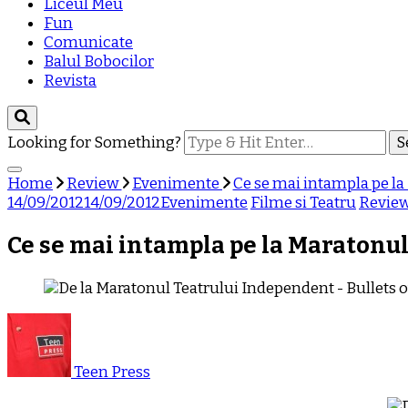
Liceul Meu
Fun
Comunicate
Balul Bobocilor
Revista
Looking for Something?
Home
Review
Evenimente
Ce se mai intampla pe la
14/09/2012
14/09/2012
Evenimente
Filme si Teatru
Revie
Ce se mai intampla pe la Maratonul
Teen Press