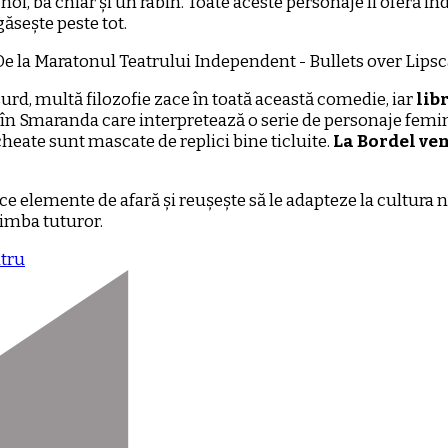
noi, ba chiar și un rabin. Toate aceste personaje îi oferă in
 găsește peste tot.
surd, multă filozofie zace în toată această comedie, iar
lib
în Smaranda care interpretează o serie de personaje femini
eate sunt mascate de replici bine ticluite.
La Bordel ven
e elemente de afară și reușește să le adapteze la cultura no
limba tuturor.
atru