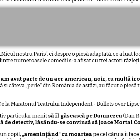
„Micul nostru Paris“, ci despre o piesă adaptată, ce a luat 
intre numeroasele comedii s-a afișat cu trei actori răzleț
 am avut parte de un aer american, noir, cu multă ir
i câteva „perle“ din România de astăzi, au făcut o piesă ti
tiv particular menit
să îl găsească pe Dumnezeu
(Dan Ră
tă de detectiv, lăsându-se convinsă să joace Mortal 
 un copil,
„amenințând“ cu moartea
pe cel căruia îi fac