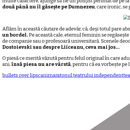
multe caractere, ajunge să fie un polițist perimat de pe la 
două până nu îl găsește pe Dumnezeu
, care ironic, se
Aflăm în această căutare de adevăr, că, deși totul pare ab
un bordel.
Pe această cale, eternul feminin se regăsește 
de companie sau o profesoară universitară. Scenele deoch
Dostoievski sau despre Liiceanu, ceva mai jos…
O piesă ce merită văzută pentru felul original în care aduc
ani,
însă piesa nu are vârstă
, pentru că ea vorbește pe 
bullets over lipscani
maratonul teatrului independent
te