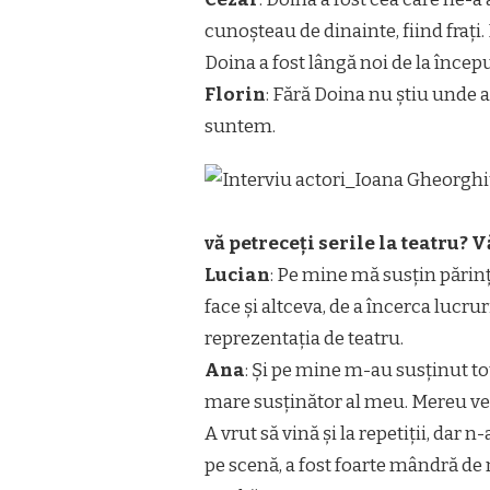
cunoșteau de dinainte, fiind frați
Doina a fost lângă noi de la încep
Florin
: Fără Doina nu știu unde a
suntem.
vă petreceți serile la teatru? V
Lucian
: Pe mine mă susțin părinț
face și altceva, de a încerca lucr
reprezentația de teatru.
Ana
: Și pe mine m-au susținut toț
mare susținător al meu. Mereu ven
A vrut să vină și la repetiții, dar
pe scenă, a fost foarte mândră de