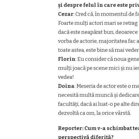
și despre felul în care este pri
Cezar
: Cred că, în momentul de fa
Foarte mulți actori mari se retrag
dacă este neapărat bun, deoarece t
vorba de actorie, majoritatea fac
toate astea, este bine să mai vede
Florin
: Eu consider că noua gener
mulți joacă pe scene mici și nu i
vedea!
Doina
: Meseria de actor este o m
necesită multă muncă și dedicare.T
facultăți, dacă ai luat-o pe alte dir
dezvoltă ca om, la orice vârstă.
Reporter
: Cum v-a schimbat te
perspectivă diferită?