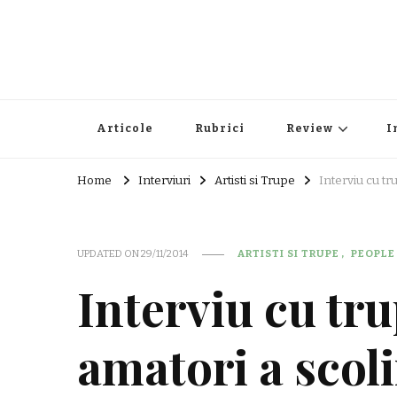
Articole
Rubrici
Review
I
Home
Interviuri
Artisti si Trupe
Interviu cu tr
UPDATED ON
29/11/2014
ARTISTI SI TRUPE
PEOPLE
Interviu cu tru
amatori a scoli