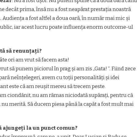
ezar
: Nu a fost ușor. Nu putem spune că a doua oară când
ne decât prima, însă nu a fost neapărat prestația noastră
. Audiența a fost altfel a doua oară, în număr mai mic și
public, iar acest lucru poate influența enorm outcome-ul
ată să renunțați?
âte ori am vrut să facem asta!
rut să punem piciorul în prag și am zis „Gata! “. Fiind zece
ară neînțelegeri, avem cu toții personalități și idei
rtant este că am reușit mereu să trecem peste.
-am ciondănit, nu am rămas niciodată supărați, pentru că
 nu merită. Să ducem piesa până la capăt a fost mult mai
 să ajungeți la un punct comun?
a adus împreună, care ne-a unit. Doar Lucian și Radu se