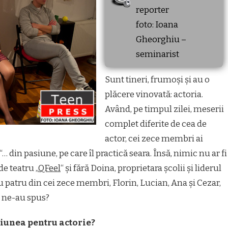
reporter
foto: Ioana
Gheorghiu –
seminarist
Sunt tineri, frumoși și au o
plăcere vinovată: actoria.
Având, pe timpul zilei, meserii
complet diferite de cea de
actor, cei zece membri ai
… din pasiune, pe care îl practică seara. Însă, nimic nu ar fi
de teatru „
QFeel
“ și fără Doina, proprietara școlii și liderul
u patru din cei zece membri, Florin, Lucian, Ana și Cezar,
ce ne-au spus?
siunea pentru actorie?