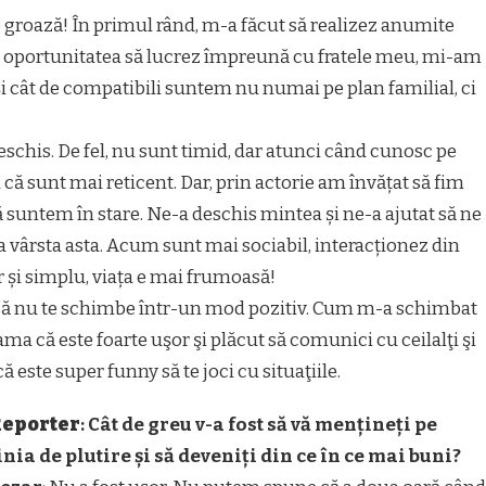
o groază! În primul rând, m-a făcut să realizez anumite
nd oportunitatea să lucrez împreună cu fratele meu, mi-am
 cât de compatibili suntem nu numai pe plan familial, ci
schis. De fel, nu sunt timid, dar atunci când cunosc pe
ă sunt mai reticent. Dar, prin actorie am învățat să fim
 suntem în stare. Ne-a deschis mintea și ne-a ajutat să ne
la vârsta asta. Acum sunt mai sociabil, interacționez din
r și simplu, viața e mai frumoasă!
l să nu te schimbe într-un mod pozitiv. Cum m-a schimbat
a că este foarte uşor şi plăcut să comunici cu ceilalţi şi
că este super funny să te joci cu situaţiile.
eporter
: Cât de greu v-a fost să vă mențineți pe
inia de plutire și să deveniți din ce în ce mai buni?