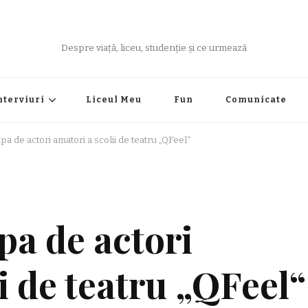
Despre viață, liceu, studenție și ce urmează
nterviuri
Liceul Meu
Fun
Comunicate
upa de actori amatori a scolii de teatru „QFeel“
pa de actori
i de teatru „QFeel“