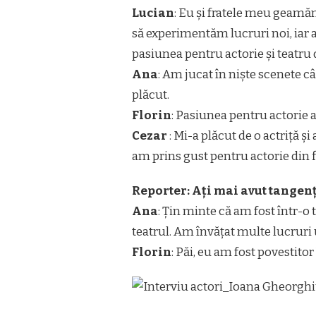
Lucian
: Eu și fratele meu geamă
să experimentăm lucruri noi, iar 
pasiunea pentru actorie și teatru 
Ana
: Am jucat în niște scenete c
plăcut.
Florin
: Pasiunea pentru actorie a
Cezar
: Mi-a plăcut de o actriță ș
am prins gust pentru actorie din f
Reporter: Ați mai avut tangenț
Ana
: Țin minte că am fost într-
teatrul. Am învățat multe lucruri u
Florin
: Păi, eu am fost povestitor