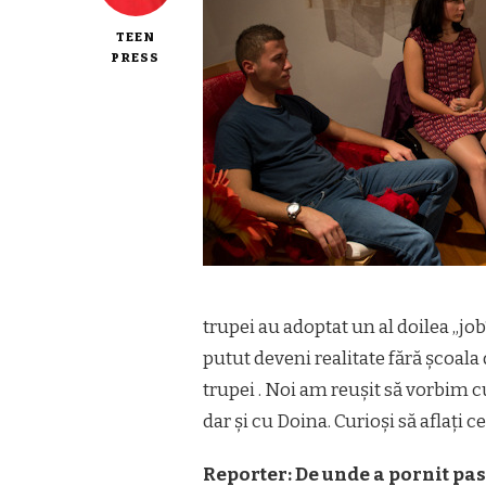
TEEN
PRESS
trupei au adoptat un al doilea „job“
putut deveni realitate fără școala 
trupei . Noi am reușit să vorbim c
dar și cu Doina. Curioși să aflați 
Reporter
: De unde a pornit pa