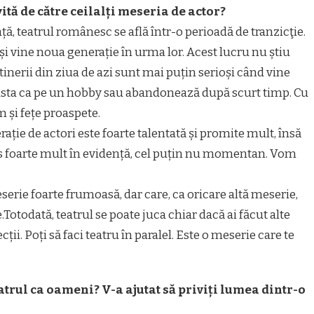
vită de către ceilalți meseria de actor?
ță, teatrul românesc se află într-o perioadă de tranzicţie.
 și vine noua generație în urma lor. Acest lucru nu știu
inerii din ziua de azi sunt mai puțin serioși când vine
 asta ca pe un hobby sau abandonează după scurt timp. Cu
m și fețe proaspete.
ație de actori este foarte talentată și promite mult, însă
es foarte mult în evidență, cel puțin nu momentan. Vom
eserie foarte frumoasă, dar care, ca oricare altă meserie,
otodată, teatrul se poate juca chiar dacă ai făcut alte
ecții. Poți să faci teatru în paralel. Este o meserie care te
atrul ca oameni? V-a ajutat să priviți lumea dintr-o