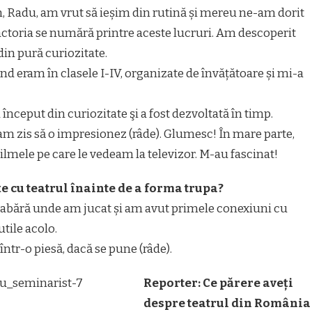
n, Radu, am vrut să ieșim din rutină și mereu ne-am dorit
actoria se numără printre aceste lucruri. Am descoperit
din pură curiozitate.
ând eram în clasele I-IV, organizate de învățătoare și mi-a
 început din curiozitate şi a fost dezvoltată în timp.
i am zis să o impresionez (râde). Glumesc! În mare parte,
ilmele pe care le vedeam la televizor. M-au fascinat!
e cu teatrul înainte de a forma trupa?
o tabără unde am jucat și am avut primele conexiuni cu
tile acolo.
 într-o piesă, dacă se pune (râde).
Reporter
: Ce părere aveți
despre teatrul din România