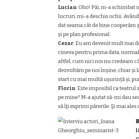
Lucian
: Oho! Păi, m-a schimbat 
lucruri, mi-a deschis ochii. Avâ
dat seama cât de bine cooperăm și
și pe plan profesional.
Cezar
: Eu am devenit mult mai de
cineva pentru prima data, normal c
altfel, cum nici noi nu credeam că
dezvoltăm pe noi înșine, chiar și 
start cu mai multă ușurință și, pu
Florin
: Este imposibil ca teatru
pe mine? M-a ajutat să-mi dau seam
să îţi exprimi părerile. Şi mai ales 
R
l