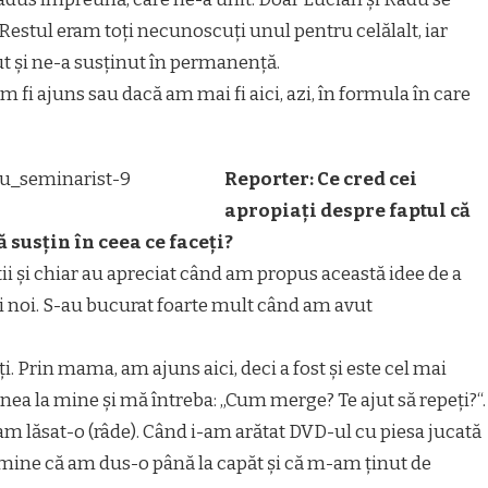
. Restul eram toți necunoscuți unul pentru celălalt, iar
ut și ne-a susținut în permanență.
m fi ajuns sau dacă am mai fi aici, azi, în formula în care
Reporter: Ce cred cei
apropiați despre faptul că
ă susțin în ceea ce faceți?
ii și chiar au apreciat când am propus această idee de a
uri noi. S-au bucurat foarte mult când am avut
i. Prin mama, am ajuns aici, deci a fost și este cel mai
ea la mine și mă întreba: „Cum merge? Te ajut să repeți?“.
 n-am lăsat-o (râde). Când i-am arătat DVD-ul cu piesa jucată
 mine că am dus-o până la capăt și că m-am ținut de