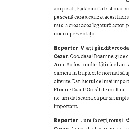
C
am jucat „Bădăranii“ a fost mai bi
pe scenă care a cauzat acest lucru
nu s-a creat acea legătură actor-
unei reprezentații.
Reporter
: V-ați gândit vreod
Cezar
: Ooo, daaa! Doamne, și de c
Ana
: Au fost multe dăți când am v
oameni în trupă, este normal să ap
diferite. Dar, lucrul cel mai impo
Florin
: Exact! Oricât de mult ne
ne-am dat seama că pur și simplu
important.
Reporter
: Cum faceți, totuși,
Cezar
: Doina a fost cea care ne-