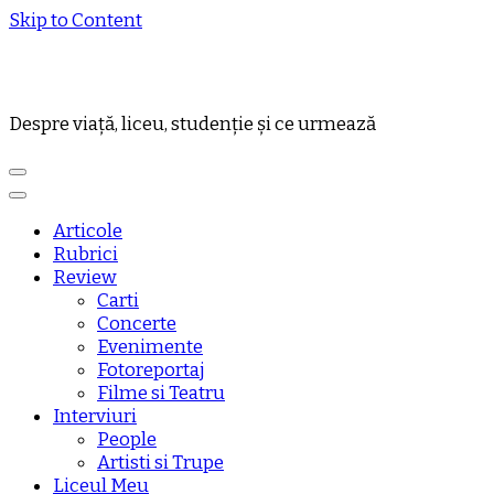
Skip to Content
Despre viață, liceu, studenție și ce urmează
Articole
Rubrici
Review
Carti
Concerte
Evenimente
Fotoreportaj
Filme si Teatru
Interviuri
People
Artisti si Trupe
Liceul Meu