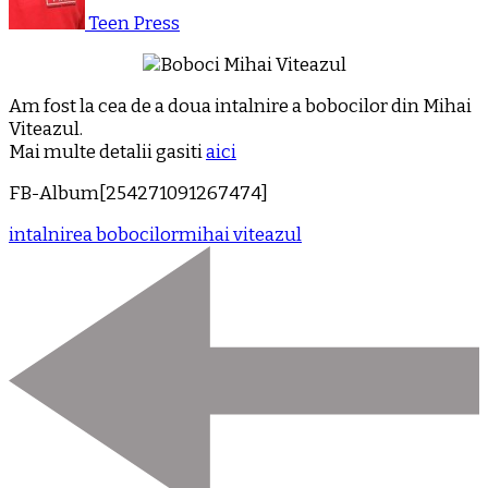
Teen Press
Am fost la cea de a doua intalnire a bobocilor din Mihai
Viteazul.
Mai multe detalii gasiti
aici
FB-Album[254271091267474]
intalnirea bobocilor
mihai viteazul