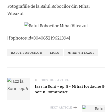
BALUL
Fotografiile de la Balul Bobocilor din Mihai
BOBOCILOR
–
Viteazul.
C.N.
MIHAI
VITEAZUL
–
2011
[fbphotos id=304065219621394]
BALUL BOBOCILOR
LICEU
MIHAI VITEAZUL
PREVIOUS ARTICLE
Jazz la Soni - ep. 5 - Mihai Iordache &
Sorin Romanescu
NEXT ARTICLE