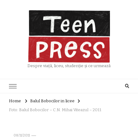
Despre viață, liceu, studenție și ce urmează
Home
Balul Bobocilor in licee
Foto: Balul Bobocilor – C.N. Mihai Viteazul – 2011
08/11/2011