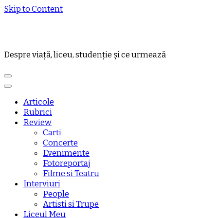
Skip to Content
Despre viață, liceu, studenție și ce urmează
Articole
Rubrici
Review
Carti
Concerte
Evenimente
Fotoreportaj
Filme si Teatru
Interviuri
People
Artisti si Trupe
Liceul Meu