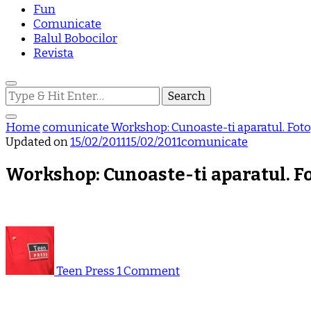
Fun
Comunicate
Balul Bobocilor
Revista
Looking
for
Something?
Home
comunicate
Workshop: Cunoaste-ti aparatul. Foto
Updated on
15/02/2011
15/02/2011
comunicate
Workshop: Cunoaste-ti aparatul. Fo
on
Workshop:
Cunoaste-
Teen Press
1 Comment
ti
aparatul.
Fotografie