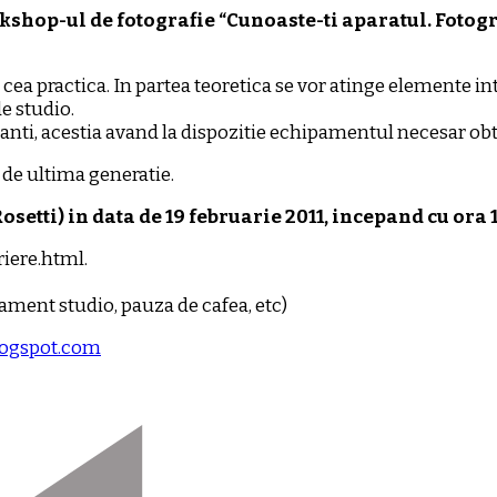
shop-ul de fotografie “Cunoaste-ti aparatul. Fotograf
i cea practica. In partea teoretica se vor atinge elemente in
e studio.
ti, acestia avand la dispozitie echipamentul necesar obti
 de ultima generatie.
setti) in data de 19 februarie 2011, incepand cu ora 1
riere.html.
pament studio, pauza de cafea, etc)
logspot.com