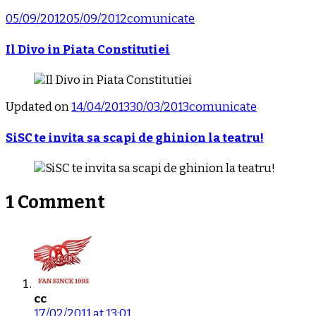
05/09/2012
05/09/2012
comunicate
Il Divo in Piata Constitutiei
Updated on
14/04/2013
30/03/2013
comunicate
SiSC te invita sa scapi de ghinion la teatru!
1 Comment
cc
17/02/2011 at 13:01