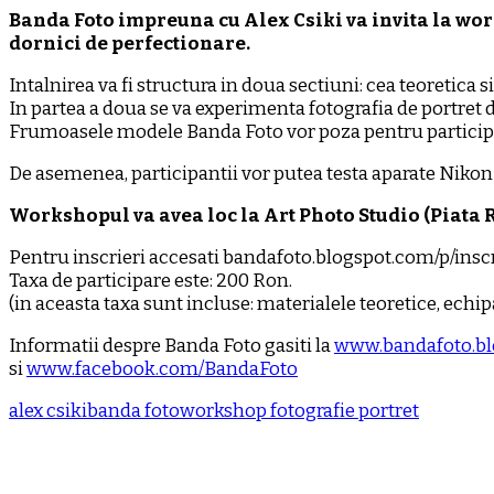
de
Banda Foto impreuna cu Alex Csiki va invita la work
portret
dornici de perfectionare.
Intalnirea va fi structura in doua sectiuni: cea teoretica s
In partea a doua se va experimenta fotografia de portret d
Frumoasele modele Banda Foto vor poza pentru participan
De asemenea, participantii vor putea testa aparate Nikon
Workshopul va avea loc la Art Photo Studio (Piata Ro
Pentru inscrieri accesati bandafoto.blogspot.com/p/insc
Taxa de participare este: 200 Ron.
(in aceasta taxa sunt incluse: materialele teoretice, echi
Informatii despre Banda Foto gasiti la
www.bandafoto.b
si
www.facebook.com/BandaFoto
alex csiki
banda foto
workshop fotografie portret