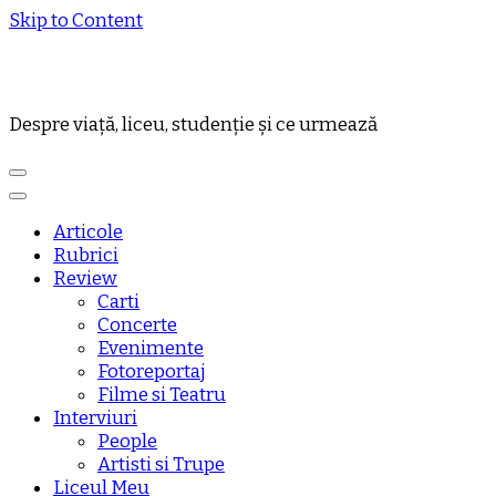
Skip to Content
Despre viață, liceu, studenție și ce urmează
Articole
Rubrici
Review
Carti
Concerte
Evenimente
Fotoreportaj
Filme si Teatru
Interviuri
People
Artisti si Trupe
Liceul Meu