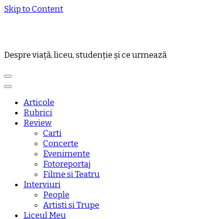
Skip to Content
Despre viață, liceu, studenție și ce urmează
Articole
Rubrici
Review
Carti
Concerte
Evenimente
Fotoreportaj
Filme si Teatru
Interviuri
People
Artisti si Trupe
Liceul Meu