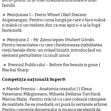
socio-politic în și-mai-imediată intimitate a unei
familii.
🔹 Mențiunea 1 – Feeris Wheel | Karl Draizen
Anganangan. Pentru cursa lungă pe care o face mână-
n mână cu un realism dur, ca mai apoi s-o ia la fugă
fantezistă.
🔹 Mențiune 2 – Mr. Zjemciepies |Hubert Górski.
Pentru tenacitatea cu care chestioneaza stabilitatea
vieții banale dintr-un orășel liniștit, introducând un
element perturbator cu mult umor.
🔹 Premiul Publicului – Before the beauty is gone |
Mackai Sharp.
Competiția națională Super9:
🔹Marele Premiu – Anatomia orașului | | Elena
Vatamanu Mărgineanu, Mihaela Ștefania Turchină,
Marius Malai. Pentru zvâcul cu care colează crâmpeie
de realitate, fie ea imediată, ori pusă în sertarele arhivei.
Pentru coerența demersului și munca excelentă de