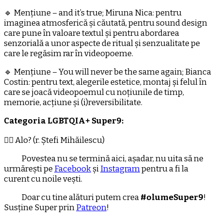
🔹 Mențiune – and it’s true; Miruna Nica: pentru
imaginea atmosferică și căutată, pentru sound design
care pune în valoare textul și pentru abordarea
senzorială a unor aspecte de ritual și senzualitate pe
care le regăsim rar în videopoeme.
🔹 Mențiune – You will never be the same again; Bianca
Costin: pentru text, alegerile estetice, montaj și felul în
care se joacă videopoemul cu noțiunile de timp,
memorie, acțiune și (i)reversibilitate.
Categoria LGBTQIA+ Super9:
🏳️‍🌈 Alo? (r. Ștefi Mihăilescu)
Povestea nu se termină aici, așadar, nu uita să ne
urmărești pe
Facebook
și
Instagram
pentru a fi la
curent cu noile vești.
Doar cu tine alături putem crea
#olumeSuper9
!
Susține Super prin
Patreon
!