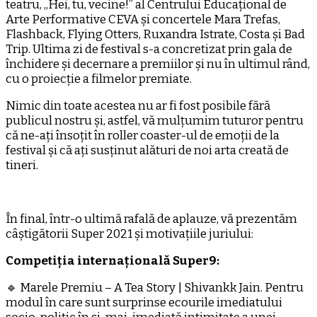
teatru, „Hei, tu, vecine!” al Centrului Educațional de
Arte Performative CEVA și concertele Mara Trefas,
Flashback, Flying Otters, Ruxandra Istrate, Costa și Bad
Trip. Ultima zi de festival s-a concretizat prin gala de
închidere și decernare a premiilor și nu în ultimul rând,
cu o proiecție a filmelor premiate.
Nimic din toate acestea nu ar fi fost posibile fără
publicul nostru și, astfel, vă mulțumim tuturor pentru
că ne-ați însoțit în roller coaster-ul de emoții de la
festival și că ați susținut alături de noi arta creată de
tineri.
În final, într-o ultimă rafală de aplauze, vă prezentăm
câștigătorii Super 2021 și motivațiile juriului:
Competiția internațională Super9:
🔹 Marele Premiu – A Tea Story | Shivankk Jain. Pentru
modul în care sunt surprinse ecourile imediatului