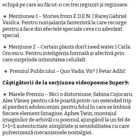
echipă pe care au făcut-o cei trei regizori și regizoare.
🔹 Mențiunea 1 – Stories from E.D.E.N. | Rareș Gabriel
Vasilca. Pentru nonșalanța fantezistă la care recurge
pentru a face din efectele speciale ceva cu adevărat
special.
🔹 Mențiune 2 – Certain plants don’t need water | Carla
Oncescu. Pentru inteligența formală și afectivă prin
care surprinde intimitatea celuilalt.
🔹 Premiul Publicului – Quo Vadis, Vir? | Petar Adžić
Câștigătorii de la secțiunea videopoeme Super9:
🔹 Marele Premiu – Nici o distorsiune; Sabina Cojocaru,
Alex Văsieș: pentru că te poartă printr-un extended trip
al pierderii adolescenței, pentru felul în care se îmbină
fiecare element (imagine, Aphex Twin, montajul
imaginilor de arhivă) cu poemul, ajungând la un fel de
1+1=3, autenticitate, simplitate și sensibilitatea cu care
pulverizează mecanismele nostalgiei.