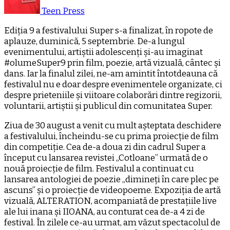
Teen Press
Ediția 9 a festivalului Super s-a finalizat, în ropote de
aplauze, duminică, 5 septembrie. De-a lungul
evenimentului, artiștii adolescenți și-au imaginat
#olumeSuper9 prin film, poezie, artă vizuală, cântec și
dans. Iar la finalul zilei, ne-am amintit întotdeauna că
festivalul nu e doar despre evenimentele organizate, ci
despre prieteniile și viitoare colaborări dintre regizorii,
voluntarii, artiștii și publicul din comunitatea Super.
Ziua de 30 august a venit cu mult așteptata deschidere
a festivalului, încheindu-se cu prima proiecție de film
din competiție. Cea de-a doua zi din cadrul Super a
început cu lansarea revistei „Cotloane” urmată de o
nouă proiecție de film. Festivalul a continuat cu
lansarea antologiei de poezie „dimineți în care plec pe
ascuns” și o proiecție de videopoeme. Expoziția de artă
vizuală, ALTERATION, acompaniată de prestațiile live
ale lui inana și IIOANA, au conturat cea de-a 4 zi de
festival. În zilele ce-au urmat, am văzut spectacolul de