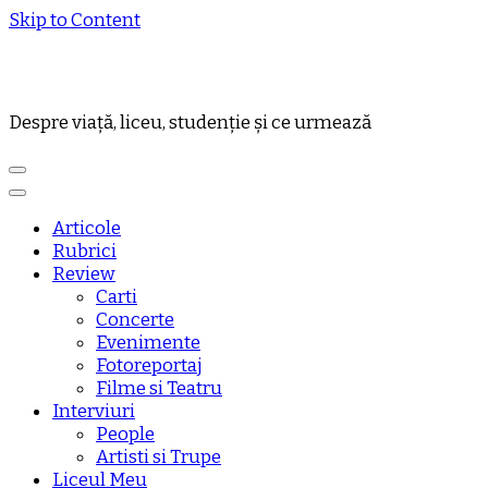
Skip to Content
Despre viață, liceu, studenție și ce urmează
Articole
Rubrici
Review
Carti
Concerte
Evenimente
Fotoreportaj
Filme si Teatru
Interviuri
People
Artisti si Trupe
Liceul Meu