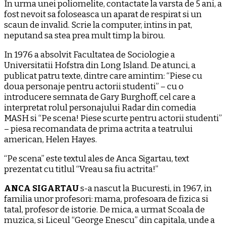
In urma unei poliomelite, contactate la varsta de 5 ani, a
fost nevoit sa foloseasca un aparat de respirat si un
scaun de invalid. Scrie la computer, intins in pat,
neputand sa stea prea mult timp la birou.
In 1976 a absolvit Facultatea de Sociologie a
Universitatii Hofstra din Long Island. De atunci, a
publicat patru texte, dintre care amintim: “Piese cu
doua personaje pentru actorii studenti” – cu o
introducere semnata de Gary Burghoff, cel care a
interpretat rolul personajului Radar din comedia
MASH si “Pe scena! Piese scurte pentru actorii studenti”
– piesa recomandata de prima actrita a teatrului
american, Helen Hayes.
“Pe scena” este textul ales de Anca Sigartau, text
prezentat cu titlul “Vreau sa fiu actrita!”
ANCA SIGARTAU
s-a nascut la Bucuresti, in 1967, in
familia unor profesori: mama, profesoara de fizica si
tatal, profesor de istorie. De mica, a urmat Scoala de
muzica, si Liceul “George Enescu” din capitala, unde a