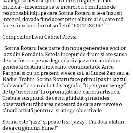
“A alege să devii slujitor în curtea reginei artelor –
muzica – înseamnă să te încarci cu o mulțime de
responsabilități, pe care Sorina Rotaru și le-a însușit
integral, dovada fiind acest prim album al ei, care mă
face să exclam din tot sufletul:”EXCELSIOR ! ” “
Compozitor Liviu Gabriel Prossi
“Sorina Rotaru face parte din noua generație a vocilor
jazz din România. Este la început de drum și are șansa
de a se înscrie pe axa legendară a jazzului autohton
generată de Aura Urziceanu, continuată de Anca
Parghel și cu un prezent vivace azi, al Luizei Zan sau al
Nadiei Trohin. Sorina Rotaru face primul pas în jazzul
”adevărat” cu un debut discografic, ”Open your wings”,
de tip ”uvertură” la o promițătoare carieră artistică.
Trebuie susținută, de ce nu ghidată, și mai ales
observată cu răbdarea necesară de care are nevoie o
tânără artistă pentru a-și atinge obiectivele.
Sorina este ”jazz” și poate fi și ”jazzy”. Fiți doar alături
de ea cu gânduri bune !”