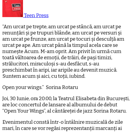
Teen Press
“Am urcat pe trepte, am urcat pe stâncă, am urcat pe
renunțări și pe trupuri blânde, am urcat pe versuri și
am urcat pe frunze, am urcat pe tocuri și desculță am
urcat pe ape. Am urcat până la timpul acela care se
numește Acum. M-am oprit. Am privit în urmă cum
toată vâltoarea de emoții, de trăiri, de pași timizi,
strălucitori, miraculoși s-au desfăcut, s-au
preschimbat în aripi, iar aripile au devenit muzică.
Suntem acum și aici, cu toții, iubind.
Open your wings.” Sorina Rotaru
Joi, 30 Iunie, ora 20:00, la Teatrul Elisabeta din București,
are loc concertul de lansare al albumului de debut
“Open Your Wings”, al cântăreței de jazz Sorina Rotaru.
Evenimentul constă într-o întâlnire muzicală de zile
mari, în care se vor regăsi reprezentanții marcanți ai