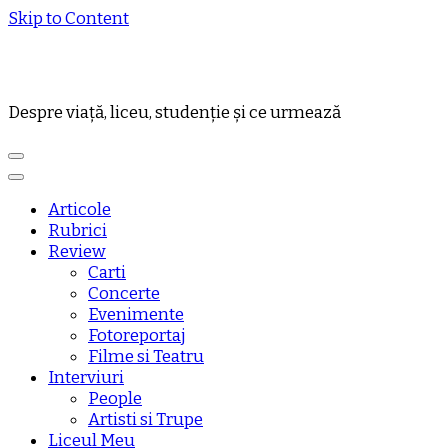
Skip to Content
Despre viață, liceu, studenție și ce urmează
Articole
Rubrici
Review
Carti
Concerte
Evenimente
Fotoreportaj
Filme si Teatru
Interviuri
People
Artisti si Trupe
Liceul Meu