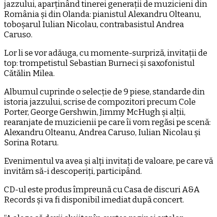
jazzului, aparținând tinerei generații de muzicieni din
România și din Olanda: pianistul Alexandru Olteanu,
toboșarul Iulian Nicolau, contrabasistul Andrea
Caruso.
Lor li se vor adăuga, cu momente-surpriză, invitații de
top: trompetistul Sebastian Burneci și saxofonistul
Cătălin Milea.
Albumul cuprinde o selecție de 9 piese, standarde din
istoria jazzului, scrise de compozitori precum Cole
Porter, George Gershwin, Jimmy McHugh și alții,
rearanjate de muzicienii pe care îi vom regăsi pe scenă:
Alexandru Olteanu, Andrea Caruso, Iulian Nicolau și
Sorina Rotaru.
Evenimentul va avea și alți invitați de valoare, pe care vă
invităm să-i descoperiți, participând.
CD-ul este produs împreună cu Casa de discuri A&A
Records și va fi disponibil imediat după concert.