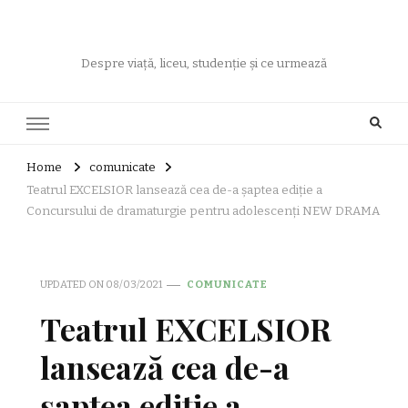
Despre viață, liceu, studenție și ce urmează
Home
comunicate
Teatrul EXCELSIOR lansează cea de-a șaptea ediție a
Concursului de dramaturgie pentru adolescenți NEW DRAMA
UPDATED ON
08/03/2021
COMUNICATE
Teatrul EXCELSIOR
lansează cea de-a
șaptea ediție a