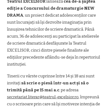
Teatrul EXCELSIOR
lansează
cea de-a șaptea
ediție a Concursului de dramaturgie NEW
DRAMA
, un proiect dedicat adolescenților care
sunt încurajați să își dezvolte imaginația prin
însușirea tehnicilor de scriere dramatică. Până
acum, 36 de adolescenți au participat la atelierele
de scriere dramatică desfășurate la Teatrul
EXCELISOR, cinci dintre piesele finaliste ale
edițiilor precedente aflându-se deja în repertoriul
instituției.
Tinerii cu vârste cuprinse între 14 și 18 ani sunt
invitați
să scrie o piesă într-un act și să o
trimită până pe 15 mai
a.c
. pe adresa
secretariat.literar@teatrul-excelsior.ro
, împreună
cu o scrisoare prin care să își motiveze intenția de