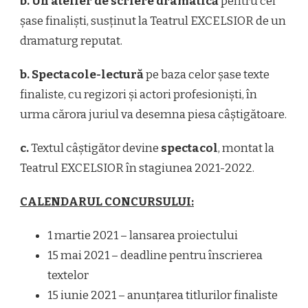
b. Un atelier de scriere dramatică
pentru cei
șase finaliști, susținut la Teatrul EXCELSIOR de un
dramaturg reputat.
b. Spectacole-lectură
pe baza celor șase texte
finaliste, cu regizori și actori profesioniști, în
urma cărora juriul va desemna piesa câștigătoare.
c.
Textul câștigător devine
spectacol
, montat la
Teatrul EXCELSIOR în stagiunea 2021-2022.
CALENDARUL CONCURSULUI:
1 martie 2021 – lansarea proiectului
15 mai 2021 – deadline pentru înscrierea
textelor
15 iunie 2021 – anunțarea titlurilor finaliste