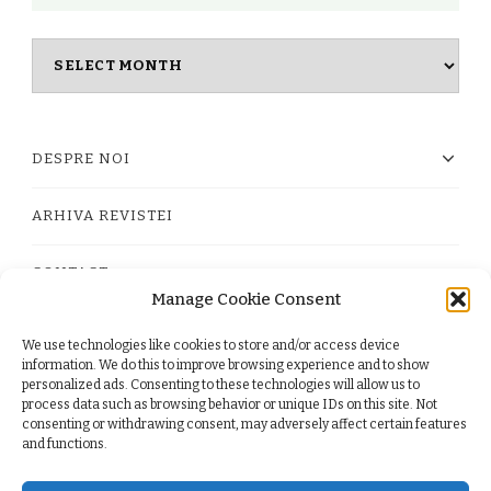
Masina
timpului
DESPRE NOI
ARHIVA REVISTEI
CONTACT
Manage Cookie Consent
We use technologies like cookies to store and/or access device
PRIVACY POLICY
information. We do this to improve browsing experience and to show
personalized ads. Consenting to these technologies will allow us to
process data such as browsing behavior or unique IDs on this site. Not
TERMS
consenting or withdrawing consent, may adversely affect certain features
and functions.
COOKIE POLICY (EU)