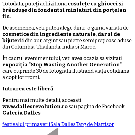
Totodata, puteţi achizitiona
coșulețe cu ghiocei și
brândușe din fondant si miniaturi din porțelan
fin
.
De asemenea, veti putea alege dintr-o gama variata de
cosmetice din ingrediente naturale, dar si de
bijuterii
din aur, argint sau pietre semipreţioase aduse
din Columbia, Thailanda, India si Maroc.
În cadrul evenimentului, veti avea ocazia sa vizitati
expoziţia ”Stop Wasting Another Generation”
,
care cuprinde 30 de fotografii ilustrand viaţa cotidiană
a copiilor rromi.
Intrarea este liberă.
Pentru mai multe detalii, accesati
www.dallesrevolution.ro
sau pagina de Facebook
Galeria Dalles
.
festivalul primaverii
Sala Dalles
Targ de Martisor