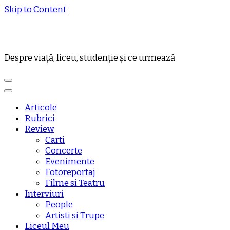
Skip to Content
Despre viață, liceu, studenție și ce urmează
Articole
Rubrici
Review
Carti
Concerte
Evenimente
Fotoreportaj
Filme si Teatru
Interviuri
People
Artisti si Trupe
Liceul Meu