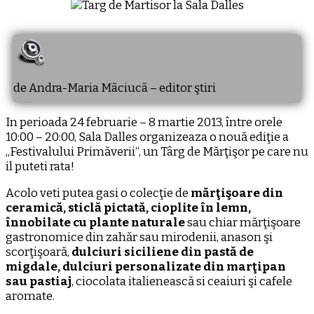
de Andra-Maria Mãciucã – editor ştiri
In perioada 24 februarie – 8 martie 2013, între orele
10:00 – 20:00, Sala Dalles organizeaza o nouă ediţie a
„Festivalului Primăverii“, un Târg de Mărţişor pe care nu
il puteti rata!
Acolo veti putea gasi o colecţie de
mărţişoare din
ceramică, sticlă pictată, cioplite în lemn,
înnobilate cu plante naturale
sau chiar mărţişoare
gastronomice din zahăr sau mirodenii, anason şi
scorţişoară,
dulciuri siciliene din pastă de
migdale, dulciuri personalizate din marţipan
sau pastiaj
, ciocolata italienească si ceaiuri şi cafele
aromate.