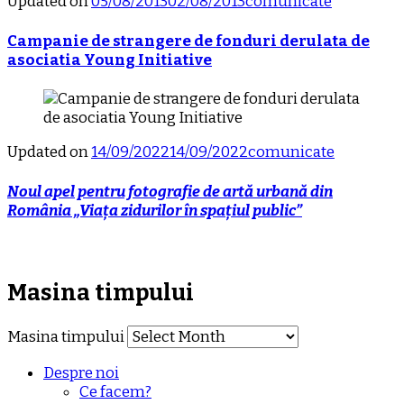
Updated on
05/08/2013
02/08/2013
comunicate
Campanie de strangere de fonduri derulata de
asociatia Young Initiative
Updated on
14/09/2022
14/09/2022
comunicate
Noul apel pentru fotografie de artă urbană din
România „Viața zidurilor în spațiul public”
Masina timpului
Masina timpului
Despre noi
Ce facem?