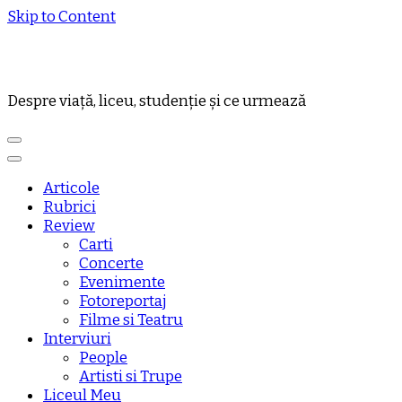
Skip to Content
Despre viață, liceu, studenție și ce urmează
Articole
Rubrici
Review
Carti
Concerte
Evenimente
Fotoreportaj
Filme si Teatru
Interviuri
People
Artisti si Trupe
Liceul Meu