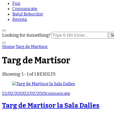
Fun
Comunicate
Balul Bobocilor
Revista
Looking for Something?
Home
Targ de Martisor
Targ de Martisor
Showing: 1 - 1 of 1 RESULTS
22/02/2013
22/02/2013
comunicate
Targ de Martisor la Sala Dalles