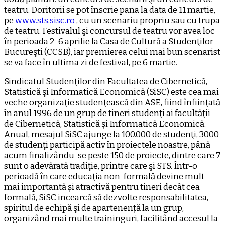
teatru. Doritorii se pot înscrie pana la data de 11 martie,
pe
www.sts.sisc.ro
, cu un scenariu propriu sau cu trupa
de teatru. Festivalul şi concursul de teatru vor avea loc
în perioada 2-6 aprilie la Casa de Cultură a Studenţilor
Bucureşti (CCSB), iar premierea celui mai bun scenarist
se va face în ultima zi de festival, pe 6 martie.
Sindicatul Studenţilor din Facultatea de Cibernetică,
Statistică şi Informatică Economică (SiSC) este cea mai
veche organizaţie studenţească din ASE, fiind înfiinţată
în anul 1996 de un grup de tineri studenţi ai facultăţii
de Cibernetică, Statistică și Informatică Economică.
Anual, mesajul SiSC ajunge la 100.000 de studenţi, 3000
de studenţi participă activ în proiectele noastre, până
acum finalizându-se peste 150 de proiecte, dintre care 7
sunt o adevărată tradiţie, printre care şi STS. Într-o
perioadă în care educaţia non-formală devine mult
mai importantă și atractivă pentru tineri decât cea
formală, SiSC incearcă să dezvolte responsabilitatea,
spiritul de echipă şi de apartenență la un grup,
organizând mai multe traininguri, facilitând accesul la