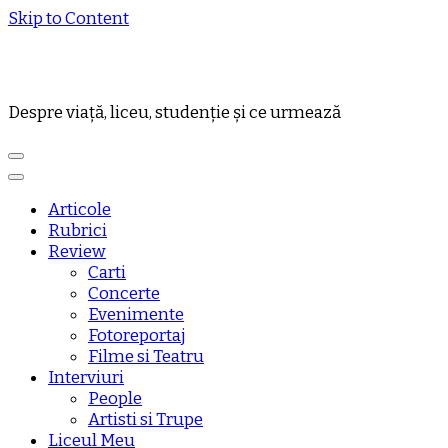
Skip to Content
Despre viață, liceu, studenție și ce urmează
Articole
Rubrici
Review
Carti
Concerte
Evenimente
Fotoreportaj
Filme si Teatru
Interviuri
People
Artisti si Trupe
Liceul Meu