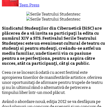
Teen Press
Sindicatul Studenţilor din Cibernetică (SiSC) are
plăcerea de a vă invita sa participaţi la edita cu
numărul XIV a STS. Festivalul Serile Teatrului
Studenţesc este un eveniment cultural de teatru cu
studenţi si pentru studenţi, creându-se astfel un
mediu familiar, unde tinerii vin cu pasiune
pentru a se perfecţiona, pentru a aspira către
succes, atât ca participanţi, cât şi ca public.
Ceea ce se încearcă odată cu acest festival este
apropierea tinerilor de manifestările artistice, oferirea
unor oportunitaţi de afirmare pentru trupele de teatru
şi nu în ultimul rând o alternativă de petrecere a
timpului liber într-un mod plăcut.
Având o abordare nouă, ediţia 2012 se va desfăşura pe
două planuri: un concurs de scenarii şi un concurs de