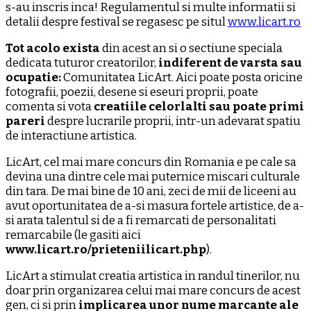
s-au inscris inca! Regulamentul si multe informatii si
detalii despre festival se regasesc pe situl
www.licart.ro
Tot acolo exista
din acest an si o sectiune speciala
dedicata tuturor creatorilor,
indiferent de varsta sau
ocupatie:
Comunitatea LicArt. Aici poate posta oricine
fotografii, poezii, desene si eseuri proprii, poate
comenta si vota
creatiile celorlalti sau poate primi
pareri
despre lucrarile proprii, intr-un adevarat spatiu
de interactiune artistica.
LicArt, cel mai mare concurs din Romania e pe cale sa
devina una dintre cele mai puternice miscari culturale
din tara. De mai bine de 10 ani, zeci de mii de liceeni au
avut oportunitatea de a-si masura fortele artistice, de a-
si arata talentul si de a fi remarcati de personalitati
remarcabile (le gasiti aici
www.licart.ro/prieteniilicart.php
).
LicArt a stimulat creatia artistica in randul tinerilor, nu
doar prin organizarea celui mai mare concurs de acest
gen, ci si prin
implicarea unor nume marcante ale