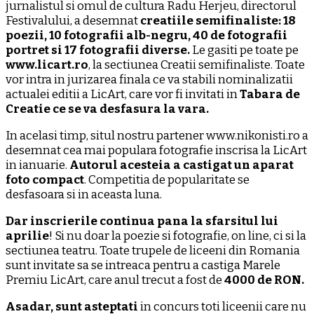
jurnalistul si omul de cultura Radu Herjeu, directorul
Festivalului, a desemnat
creatiile semifinaliste: 18
poezii, 10 fotografii alb-negru, 40 de fotografii
portret si 17 fotografii diverse.
Le gasiti pe toate pe
www.licart.ro
, la sectiunea Creatii semifinaliste. Toate
vor intra in jurizarea finala ce va stabili nominalizatii
actualei editii a LicArt, care vor fi invitati in
Tabara de
Creatie ce se va desfasura la vara.
In acelasi timp, situl nostru partener www.nikonisti.ro a
desemnat cea mai populara fotografie inscrisa la LicArt
in ianuarie.
Autorul acesteia a castigat un aparat
foto compact
. Competitia de popularitate se
desfasoara si in aceasta luna.
Dar inscrierile continua pana la sfarsitul lui
aprilie
! Si nu doar la poezie si fotografie, on line, ci si la
sectiunea teatru. Toate trupele de liceeni din Romania
sunt invitate sa se intreaca pentru a castiga Marele
Premiu LicArt, care anul trecut a fost de
4000 de RON.
Asadar, sunt asteptati
in concurs toti liceenii care nu