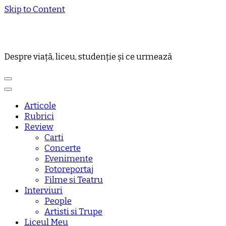
Skip to Content
Despre viață, liceu, studenție și ce urmează
Articole
Rubrici
Review
Carti
Concerte
Evenimente
Fotoreportaj
Filme si Teatru
Interviuri
People
Artisti si Trupe
Liceul Meu