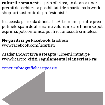
culturii romanesti
si prin oferirea, an de an, a unor
premii deosebite si a posibilitatii de a participa la work-
shop-uri sustinute de profesionisti!
In aceasta perioada dificila, LicArt ramane printre prea
putinele spatii de afirmare a valorii, in care tinerii se pot
exprima, pot comunica, pot fi recunoscuti si intelesi.
Ne gasiti si pe Facebook
, la adresa
www.facebook.com/licartisti
Asadar,
LicArt 11 va asteapta!
Liceeni, intrati pe
www.licart.ro,
cititi regulamentul si inscrieti-va!
concurs
fotografie
licart
poezie