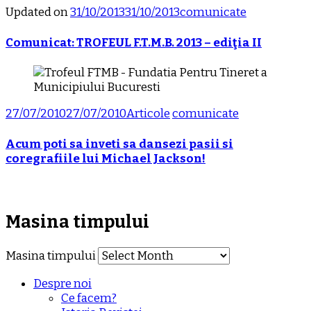
Updated on
31/10/2013
31/10/2013
comunicate
Comunicat: TROFEUL F.T.M.B. 2013 – ediţia II
27/07/2010
27/07/2010
Articole
comunicate
Acum poti sa inveti sa dansezi pasii si
coregrafiile lui Michael Jackson!
Masina timpului
Masina timpului
Despre noi
Ce facem?