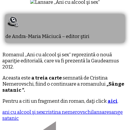
de Andra-Maria Mãciucã – editor ştiri
Romanul „Ani cu alcool şi sex“ reprezintã o nouã
apariţie editorialã, care va fi prezentã la Gaudeamus
2012.
Aceasta este
a treia carte
semnatã de Cristina
Nemerovschi, fiind o continuare a romanului
„Sânge
satanic “.
Pentru a citi un fragment din roman, daţi click
aici
.
ani cu alcool şi sex
cristina nemerovschi
lansare
sange
satanic