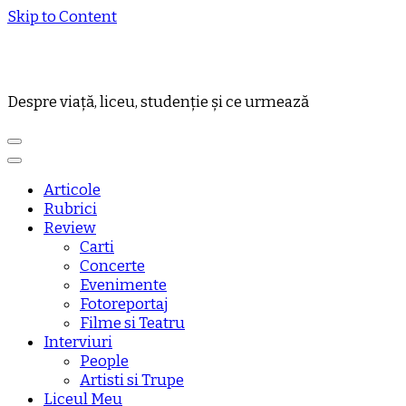
Skip to Content
Despre viață, liceu, studenție și ce urmează
Articole
Rubrici
Review
Carti
Concerte
Evenimente
Fotoreportaj
Filme si Teatru
Interviuri
People
Artisti si Trupe
Liceul Meu