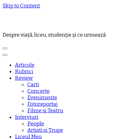
Skip to Content
Despre viață, liceu, studenție și ce urmează
Articole
Rubrici
Review
Carti
Concerte
Evenimente
Fotoreportaj
Filme si Teatru
Interviuri
People
Artisti si Trupe
Liceul Meu