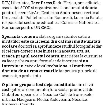
RTV, Libertatea,
TeenPress
,Radu Herjeu, presedintele
asociatiei SCOP si organizator al concursului de arta
pentru liceeni LicArt, Ecaterina Andronescu, rector al
Universitatii Politehnica din Bucuresti, Lucretia Baluta,
responsabil sectiune educatie al Comisiei Nationale a
Romaniei pentru UNESCO.
Speranta comuna
atat a organizatorilor cat si a
invitatilor
este ca liceeni din cat mai multe unitati
scolare
doritori sa aprofundeze studiul fotografiei dar
si cei care doresc sa se initieze in aceasta arta,
sa
treaca pragul acestui centru
. Inscrierea la cursuri se
va face pe baza unui formular de inscriere si
un
interviu in care elevul trebuie sa-si motiveze
dorinta de a urma cursurile
iar pentru grupele de
avansati, o proba foto.
O prima grupa a fost deja constituita
din elevii
castigatori ai concursului foto scolar promovat de
Clubul european de la Neculce, Colt de frumusete
urbana: Madgearu, Media, Sadoveanu, Neculce,
Kiritescu, Coanda.