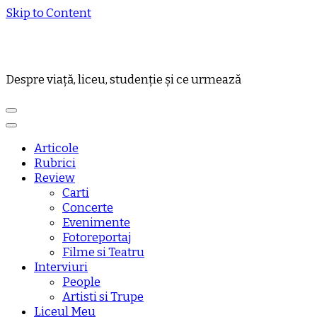
Skip to Content
Despre viață, liceu, studenție și ce urmează
Articole
Rubrici
Review
Carti
Concerte
Evenimente
Fotoreportaj
Filme si Teatru
Interviuri
People
Artisti si Trupe
Liceul Meu