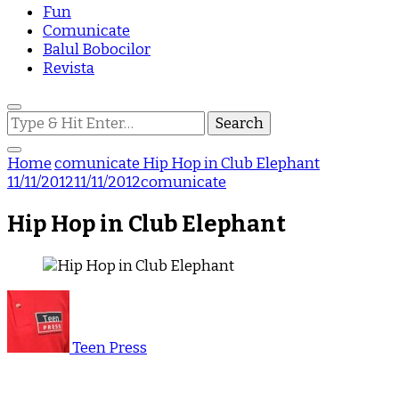
Fun
Comunicate
Balul Bobocilor
Revista
Looking
for
Something?
Home
comunicate
Hip Hop in Club Elephant
11/11/2012
11/11/2012
comunicate
Hip Hop in Club Elephant
Teen Press