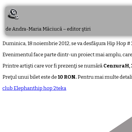
de Andra-Maria Mãciucã – editor ştiri
Duminica, 18 noiembrie 2012, se va desfãşura Hip Hop # 2
Evenimentul face parte dintr-un proiect mai amplu, care
Printre artişti care vor fi prezenţi se numãrã
CenzuraH, 
Preţul unui bilet este de
10 RON.
Pentru mai multe detali
club Elephant
hip hop 2
teka