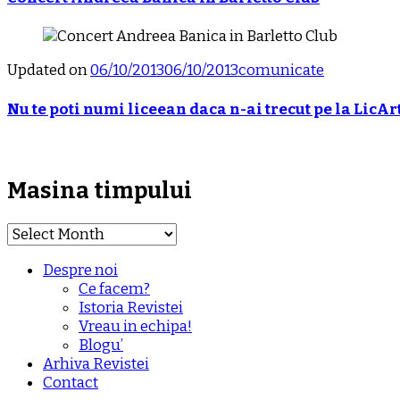
Updated on
06/10/2013
06/10/2013
comunicate
Nu te poti numi liceean daca n-ai trecut pe la LicArt
Masina timpului
Masina
timpului
Despre noi
Ce facem?
Istoria Revistei
Vreau in echipa!
Blogu’
Arhiva Revistei
Contact