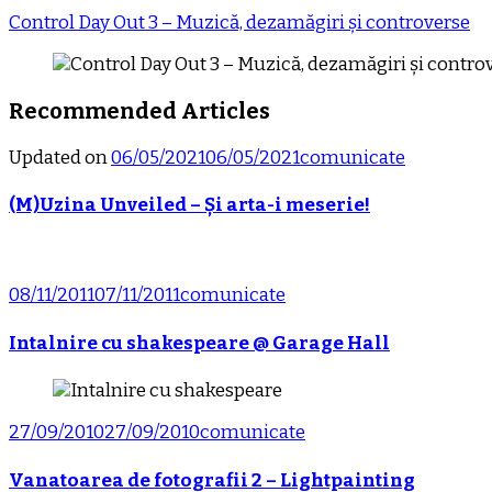
Control Day Out 3 – Muzică, dezamăgiri și controverse
Recommended Articles
Updated on
06/05/2021
06/05/2021
comunicate
(M)Uzina Unveiled – Și arta-i meserie!
08/11/2011
07/11/2011
comunicate
Intalnire cu shakespeare @ Garage Hall
27/09/2010
27/09/2010
comunicate
Vanatoarea de fotografii 2 – Lightpainting