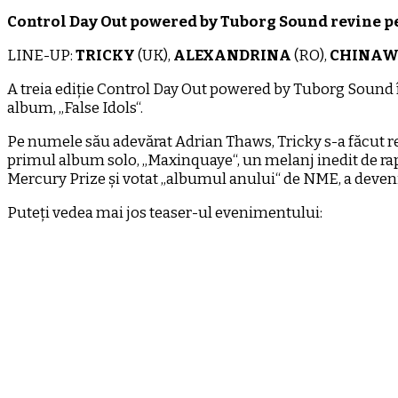
Control Day Out powered by Tuborg Sound revine pe
LINE-UP:
TRICKY
(UK),
ALEXANDRINA
(RO),
CHINA
A treia ediție Control Day Out powered by Tuborg Sound î
album, „False Idols“.
Pe numele său adevărat Adrian Thaws, Tricky s-a făcut rem
primul album solo, „Maxinquaye“, un melanj inedit de rap 
Mercury Prize și votat „albumul anului“ de NME, a devenit
Puteți vedea mai jos teaser-ul evenimentului: