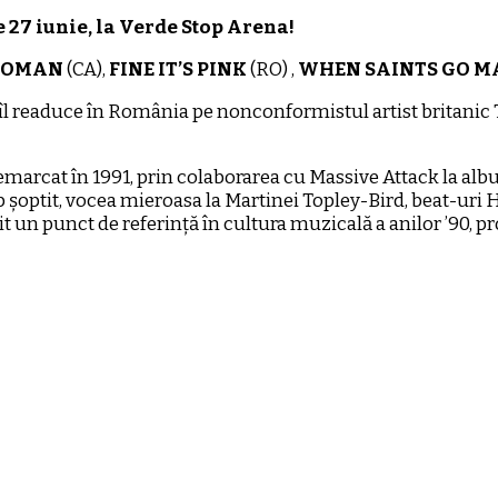
 27 iunie, la Verde Stop Arena!
WOMAN
(CA),
FINE IT’S PINK
(RO) ,
WHEN SAINTS GO M
l readuce în România pe nonconformistul artist britanic T
arcat în 1991, prin colaborarea cu Massive Attack la album
șoptit, vocea mieroasa la Martinei Topley-Bird, beat-uri H
 un punct de referință în cultura muzicală a anilor ’90, pr