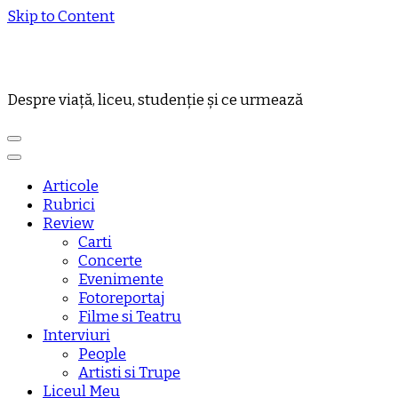
Skip to Content
Despre viață, liceu, studenție și ce urmează
Articole
Rubrici
Review
Carti
Concerte
Evenimente
Fotoreportaj
Filme si Teatru
Interviuri
People
Artisti si Trupe
Liceul Meu