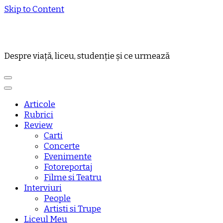
Skip to Content
Despre viață, liceu, studenție și ce urmează
Articole
Rubrici
Review
Carti
Concerte
Evenimente
Fotoreportaj
Filme si Teatru
Interviuri
People
Artisti si Trupe
Liceul Meu