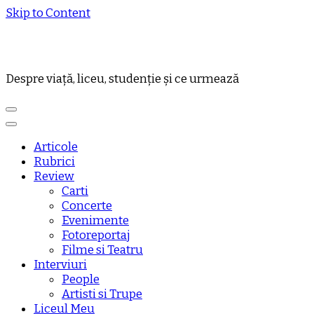
Skip to Content
Despre viață, liceu, studenție și ce urmează
Articole
Rubrici
Review
Carti
Concerte
Evenimente
Fotoreportaj
Filme si Teatru
Interviuri
People
Artisti si Trupe
Liceul Meu