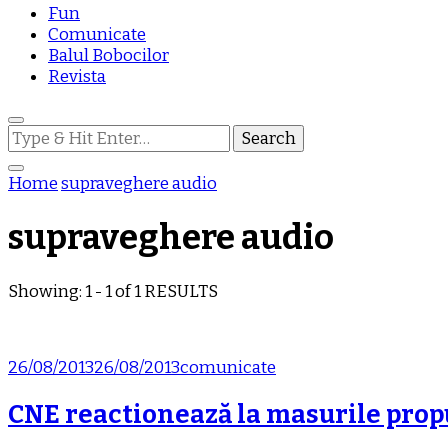
Fun
Comunicate
Balul Bobocilor
Revista
Looking
for
Something?
Home
supraveghere audio
supraveghere audio
Showing: 1 - 1 of 1 RESULTS
26/08/2013
26/08/2013
comunicate
CNE reactionează la masurile prop