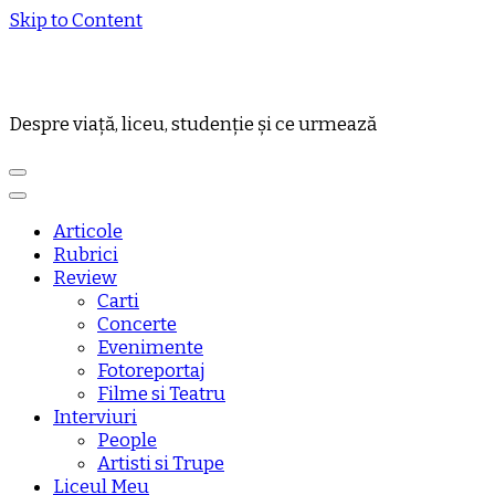
Skip to Content
Despre viață, liceu, studenție și ce urmează
Articole
Rubrici
Review
Carti
Concerte
Evenimente
Fotoreportaj
Filme si Teatru
Interviuri
People
Artisti si Trupe
Liceul Meu