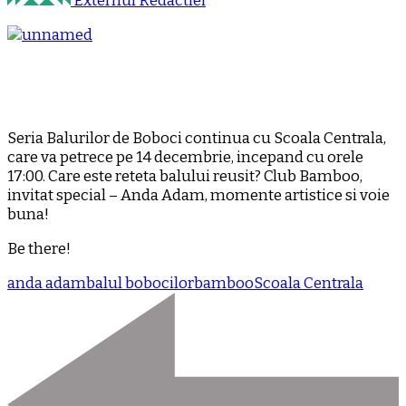
Externul Redactiei
Seria Balurilor de Boboci continua cu Scoala Centrala,
care va petrece pe 14 decembrie, incepand cu orele
17:00. Care este reteta balului reusit? Club Bamboo,
invitat special – Anda Adam, momente artistice si voie
buna!
Be there!
anda adam
balul bobocilor
bamboo
Scoala Centrala