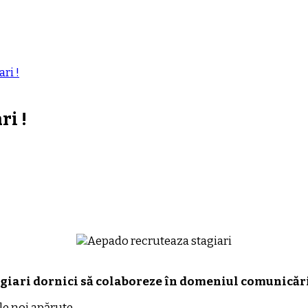
ri !
i !
giari dornici să colaboreze în domeniul comunicări
le noi apărute