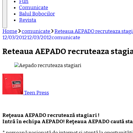
Fun
Comunicate
Balul Bobocilor
Revista
Home
comunicate
Reteaua AEPADO recruteaza stagia
12/03/2012
12/03/2012
comunicate
Reteaua AEPADO recruteaza stagiar
Teen Press
Reţeaua AEPADO recrutează stagiari !
Intră în echipa AEPADO! Reţeaua AEPADO caută sta
* persoană pasionată de internet şi atentă la oportunităţi