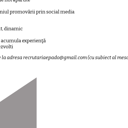
eniul promovării prin social media
ut, dinamic
e a acumula experienţă
ezvolti
nţie la adresa recrutariaepado@gmail.com (cu subiect al me