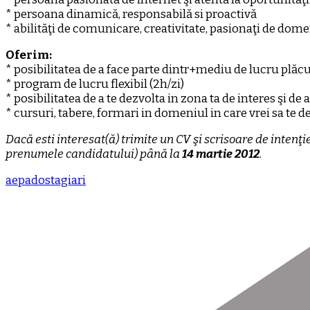
* persoana dinamică, responsabilă si proactivă
* abilităţi de comunicare, creativitate, pasionaţi de dom
Oferim:
* posibilitatea de a face parte dintr+mediu de lucru plăc
* program de lucru flexibil (2h/zi)
* posibilitatea de a te dezvolta in zona ta de interes şi d
* cursuri, tabere, formari in domeniul in care vrei sa te d
Dacă esti interesat(ă) trimite un CV şi scrisoare de inte
prenumele candidatului) până la
14 martie 2012
.
aepado
stagiari