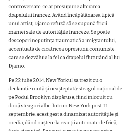
controversate, ce ar presupune alterarea
drapelului francez. Având încăpățânarea tipică
unui artist, Djamo refuză să se supună fricii
mamei sale de autoritățile franceze. Se poate
descoperi neputința traumatică a imigrantului,
accentuată de cicatricea opresiunii comuniste,
care se dezvăluie la fel ca drapelul fluturând al lui
Djamo.
Pe 22 iulie 2014, New York­ul s­a trezit cu o
declarație mută și neașteptată: steagul național de
pe Podul Brooklyn dispăruse, fiind înlocuit cu
două steaguri albe. Într­un New York post-11
septembrie, acest gest a dinamizat autoritățile și
media, dând naștere la reacții automate de frică,