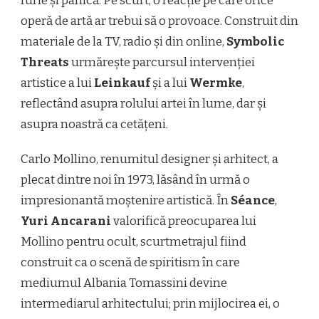
furie și panică. Pe scurt, o reacție pe care orice
operă de artă ar trebui să o provoace. Construit din
materiale de la TV, radio și din online,
Symbolic
Threats
urmărește parcursul intervenției
artistice a lui
Leinkauf
și a lui
Wermke
,
reflectând asupra rolului artei în lume, dar și
asupra noastră ca cetățeni.
Carlo Mollino, renumitul designer și arhitect, a
plecat dintre noi în 1973, lăsând în urmă o
impresionantă moștenire artistică. În
Séance
,
Yuri Ancarani
valorifică preocuparea lui
Mollino pentru ocult, scurtmetrajul fiind
construit ca o scenă de spiritism în care
mediumul Albania Tomassini devine
intermediarul arhitectului; prin mijlocirea ei, o