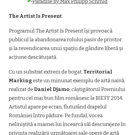
The Artist Is Present
Programul The Artist Is Present își provoacă
publicul la abandonarea rolului pasiv de privitor
și la revendicarea unui spațiu de gândire liberă și
acțiune descătușată.
Cu un substrat extrem de bogat,
Territorial
Marking
este un minunat exemplu de artă naivă,
realizat de
Daniel Djamo
, câștigătorul Premiului
pentru cel mai bun film românesc la BIEFF 2014.
Artistul apare pe ecran, fluturând drapelul
României într­o pădure. Pe fundal, vocea
neliniștită a mamei lui încearcă să­l descurajeze în
privința realizării următoarei sale opere de artă