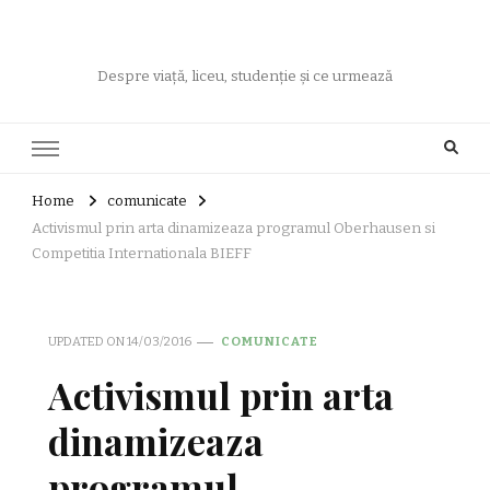
Despre viață, liceu, studenție și ce urmează
Home
comunicate
Activismul prin arta dinamizeaza programul Oberhausen si
Competitia Internationala BIEFF
UPDATED ON
14/03/2016
COMUNICATE
Activismul prin arta
dinamizeaza
programul