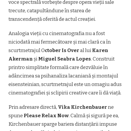
voce spectrală vorbește despre opera vieții sale
trecute, catapultându­ne în starea de
transcendență oferită de actul creației.
Analogia vieții cu cinematografia nu a fost
niciodată mai fermecătoare și mai clară ca în
scurtmetrajul O
ctober Is Over
al lui
Karen
Akerman
și
Miguel Seabra Lopes
. Construit
printr­o simplitate formală care dezvăluie în
adâncimea sa psihanaliza lacaniană și montajul
eisensteinian, scurtmetrajul este un omagiu adus
cinematografiei și sclipirii creative care îi dă viață.
Prin adresare directă,
Vika Kirchenbauer
ne
spune
Please Relax Now
. Calmă și sigură pe ea,
Kirchenbauer sparge bariera distanțării impuse