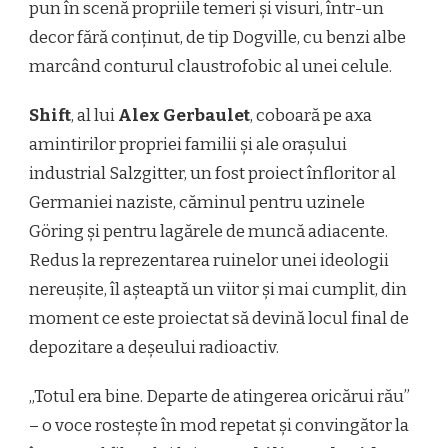
pun în scenă propriile temeri și visuri, într-un
decor fără conținut, de tip Dogville, cu benzi albe
marcând conturul claustrofobic al unei celule.
Shift
, al lui
Alex Gerbaulet
, coboară pe axa
amintirilor propriei familii și ale orașului
industrial Salzgitter, un fost proiect înfloritor al
Germaniei naziste, căminul pentru uzinele
Göring și pentru lagărele de muncă adiacente.
Redus la reprezentarea ruinelor unei ideologii
nereușite, îl așteaptă un viitor și mai cumplit, din
moment ce este proiectat să devină locul final de
depozitare a deșeului radioactiv.
„Totul era bine. Departe de atingerea oricărui rău”
– o voce rostește în mod repetat și convingător la