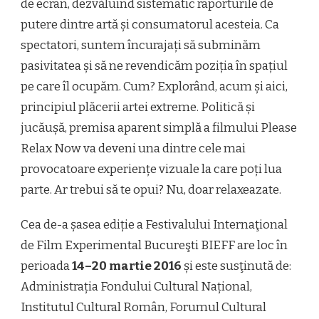
de ecran, dezvăluind sistematic raporturile de
putere dintre artă și consumatorul acesteia. Ca
spectatori, suntem încurajați să subminăm
pasivitatea și să ne revendicăm poziția în spațiul
pe care îl ocupăm. Cum? Explorând, acum și aici,
principiul plăcerii artei extreme. Politică și
jucăușă, premisa aparent simplă a filmului Please
Relax Now va deveni una dintre cele mai
provocatoare experiențe vizuale la care poți lua
parte. Ar trebui să te opui? Nu, doar relaxeaza­te.
Cea de-a șasea ediție a Festivalului Internaţional
de Film Experimental Bucureşti BIEFF are loc în
perioada
14–20 martie 2016
și este susţinută de:
Administrația Fondului Cultural Național,
Institutul Cultural Român, Forumul Cultural