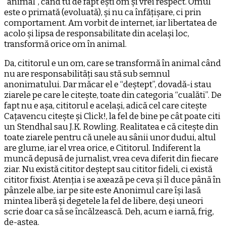
“animal”, când tu de fapt ești om și vrei respect. Omul
este o primată (evoluată), și nu ca înfățișare, ci prin
comportament. Am vorbit de internet, iar libertatea de
acolo și lipsa de responsabilitate din același loc,
transformă orice om în animal.
Da, cititorul e un om, care se transformă în animal când
nu are responsabilități sau stă sub semnul
anonimatului. Dar măcar el e “deștept”, dovadă-i stau
ziarele pe care le citește, toate din categoria “cualăti”. De
fapt nu e așa, cititorul e același, adică cel care citește
Cațavencu citește și Click!, la fel de bine pe cât poate citi
un Stendhal sau J.K. Rowling. Realitatea e că citește din
toate ziarele pentru că unele au sânii unor dudui, altul
are glume, iar el vrea orice, e Cititorul. Indiferent la
muncă depusă de jurnalist, vrea ceva diferit din fiecare
ziar. Nu există cititor deștept sau cititor fideli, ci există
cititor fixist. Atenția i se axează pe ceva și îl duce până în
pânzele albe, iar pe site este Anonimul care își lasă
mintea liberă și degetele la fel de libere, deși uneori
scrie doar ca să se încălzească. Deh, acum e iarnă, frig,
de-astea.