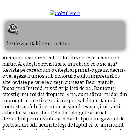
de Răzvan Băltărețu – cititor
Aici, din meandrele viitorului, îți vorbește avionul de
hârtie. A, citești o revistă și te întrebi de ce o zic așa?
Revista pe care acum o citești ai primit-o gratis, deci n-
o vei așeza frumos sub piciorul patului împreună cu
alte reviste pe care le citești cu nesaț. Deci, gratuit
înseamnă “nu mă mișcă grija față de ea”. Dar totuși
citești și nu-mi dai dreptate. E na, cum să nu-mi dai, din
moment ce nu știi ce e aia responsabilitate. Iar mă
contești, astfel că vei intra pe siteul revistei, îmi cauți
articolul și mă critici. Felicitări dragule animal
dezlănțuit prin cuvinte ca elefantul prin magazinul de
porțelanuri. Ah, acum te legi de faptul că te-am numit