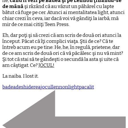
he,
când îi vezi pe Badea şi pe Lennon ţinându-se
de mână
şi râzând că au văzut un păhărel cu lapte
bătut că fuge pe cer. Atunci ai mentalitatea light, atunci
chiar crezi în ceva, iar dacă voi vă gândiţi la iarbă, mă
mir de ce mai citiţi Teen Press.
Eh, dar poţi şi să crezi că am scris de două ori atunci la
început. Păcat că îţi complici viaţa. Ştii de ce? Că te
întreb acum eu pe tine: He, he, în regulă, prietene, dar
de ce am scris de două ori că vă păcălesc şi nu vă mint?
Şi tot că stai să te gândeşti o secundă la asta şi uite că
am câştigat. Ce?
JOCUL!
La naiba. I lost it.
badea
deshiderea
jocul
lennon
light
pacalit