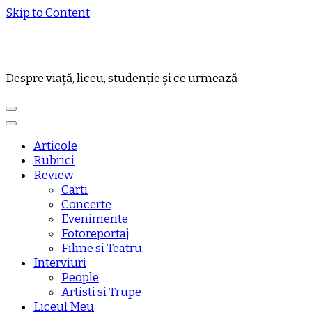
Skip to Content
Despre viață, liceu, studenție și ce urmează
Articole
Rubrici
Review
Carti
Concerte
Evenimente
Fotoreportaj
Filme si Teatru
Interviuri
People
Artisti si Trupe
Liceul Meu