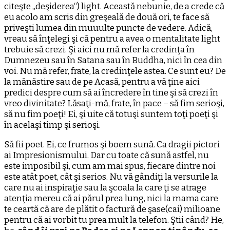
citeşte „deşiderea“) light. Această nebunie, de a crede că
eu acolo am scris din greşeală de două ori, te face să
priveşti lumea din muuulte puncte de vedere. Adică,
vreau să înţelegi şi că pentru a avea o mentalitate light
trebuie să crezi. Şi aici nu mă refer la credinţa în
Dumnezeu sau în Satana sau în Buddha, nici în cea din
voi. Nu mă refer, frate, la credinţele astea. Ce sunt eu? De
la mănăstire sau de pe Acasă, pentru a vă ţine aici
predici despre cum să ai încredere în tine şi să crezi în
vreo divinitate? Lăsaţi-mă, frate, în pace – să fim serioşi,
să nu fim poeţi! Ei, şi uite că totuşi suntem toţi poeţi şi
în acelaşi timp şi serioşi.
Să fii poet. Ei, ce frumos şi boem sună. Ca dragii pictori
ai Impresionismului. Dar cu toate că sună astfel, nu
este imposibil şi, cum am mai spus, fiecare dintre noi
este atât poet, cât şi serios. Nu vă gândiţi la versurile la
care nu ai inspiraţie sau la şcoala la care ţi se atrage
atenţia mereu că ai părul prea lung, nici la mama care
te ceartă că are de plătit o factură de şase(cai) milioane
pentru că ai vorbit tu prea mult la telefon. Ştii când? He,