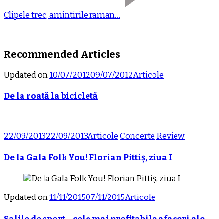
Clipele trec, amintirile raman…
Recommended Articles
Updated on
10/07/2012
09/07/2012
Articole
De la roată la bicicletă
22/09/2013
22/09/2013
Articole
Concerte
Review
De la Gala Folk You! Florian Pittiș, ziua I
Updated on
11/11/2015
07/11/2015
Articole
Salile de sport – cele mai profitabile afaceri ale