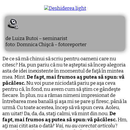
de Luiza Butoi – seminarist
foto: Domnica Chişcă – fotoreporter
De ce să mă chinui să scriu pentru oameni care nu
citesc? Ha, pun pariu că nu te aşteptai să încep alegoria
asta de idei inexistente în momentul de faţă în mintea
mea. Mint.
De fapt, mai frumos aş putea să spun: vă
păcălesc.
Nu voi pune niciodată pariu pe aşa ceva
pentru că, în fond, nu avem cum să ştim ce gândeşte
fiecare. În plus, nu a rămas nimeni impresionat de
întrebarea mea banală şi aşa mi se pare şi firesc, până la
urmă. Cu toate acestea, încep să vă spun ceva. Aoleu,
am uitat! Da, da, da, staţi calmi, vă mint din nou.
De
fapt, mai frumos aş putea să spun: vă păcălesc.
Hm,
aţi mai citit asta o dată?
Vai, nu au corectat articolu’!