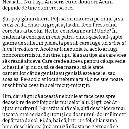
Neaaah… Nu-i aşa. Am scris eu de două ori. Acum
depinde de tine cum vrei să o iei.
Ştii, poţi gândi diferit. Poţi să nu mă crezi pe mine şi să
crezi că da, chiar au greşit ăştia din Teen Press când
corectau articolul. He, he, ce nebunie ar fi! Unde? În
materia ta cenuşie, în cele patru-cinci-şase(cai)-şapte
grame de suflet, în pielea ta pe sub care fuge un
artist al
lumii trecătoare.
Acolo ar fi nebunia ta, acolo ar fugi
nonconformistul din tine, tipu’ ăla sau tipa aia care vrea
să creadă altceva. Care crede altceva pentru că aşa vede
„chestiile“ şi nu ca să se dea mare şi să le arate
oamenilor cât de genial sau genială este acel el sau
acea ea. Pe-acolo ar locui nebunia ta şi, cine ştie, poate
ar schimba ceva în acel micuţ-micuţ
tu
.
Hm, dar să ştii că această nebunie ar face ceva spre
deosebire de exhibiţionismul celorlalţi. Şi ştii ce? Ar
ajuta muritorul. I-ar arăta altă cale, altă deschidere mai
uşoară, mai aeriană şi totuşi cu doar unul-doi milimetri
depărtată de sol. Ei, da, hai că, într-un fel, chiar sună
bine: deschiderea (mă amuză că asta pe germană se