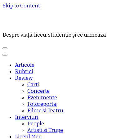
Skip to Content
Despre viață, liceu, studenție și ce urmează
Articole
Rubrici
Review
Carti
Concerte
Evenimente
Fotoreportaj
Filme si Teatru
Interviuri
People
Artisti si Trupe
Liceul Meu