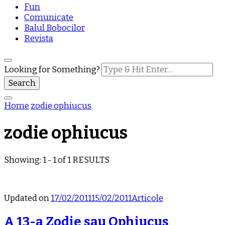
Fun
Comunicate
Balul Bobocilor
Revista
Looking for Something?
Home
zodie ophiucus
zodie ophiucus
Showing: 1 - 1 of 1 RESULTS
Updated on
17/02/2011
15/02/2011
Articole
A 13-a Zodie sau Ophiucus