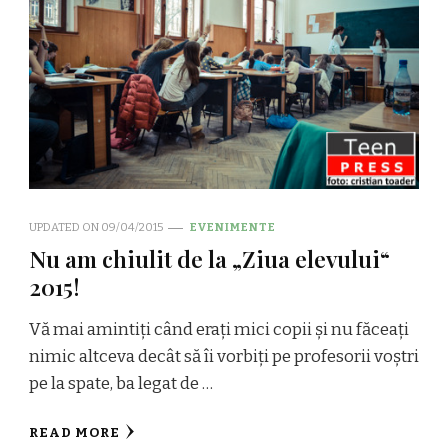
UPDATED ON
09/04/2015
EVENIMENTE
Nu am chiulit de la „Ziua elevului“
2015!
Vă mai amintiți când erați mici copii și nu făceați
nimic altceva decât să îi vorbiți pe profesorii voștri
pe la spate, ba legat de …
READ MORE