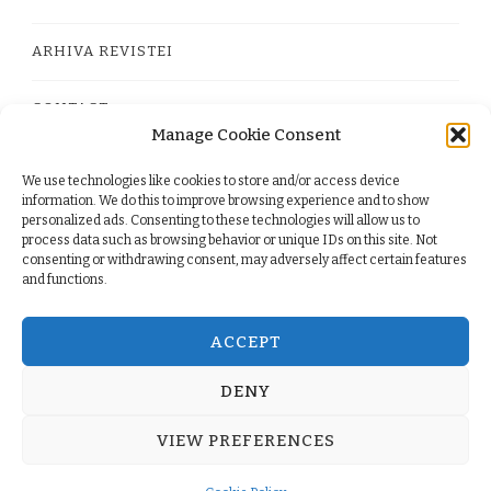
ARHIVA REVISTEI
CONTACT
Manage Cookie Consent
We use technologies like cookies to store and/or access device
PRIVACY POLICY
information. We do this to improve browsing experience and to show
personalized ads. Consenting to these technologies will allow us to
process data such as browsing behavior or unique IDs on this site. Not
TERMS
consenting or withdrawing consent, may adversely affect certain features
and functions.
COOKIE POLICY (EU)
ACCEPT
DENY
© Copyright 2026
. All Rights Reserved.
Yummy Recipe
VIEW PREFERENCES
| Developed By
Blossom Themes
. Powered by
WordPress
.